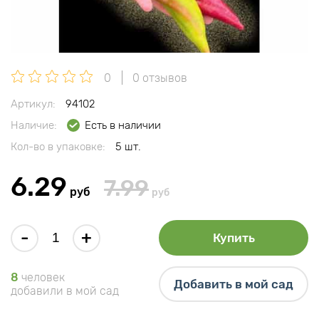
0
0 отзывов
Артикул:
94102
Наличие:
Есть в наличии
Кол-во в упаковке:
5 шт.
6.29
7.99
руб
руб
-
+
Купить
8
человек
Добавить в мой сад
добавили в мой сад