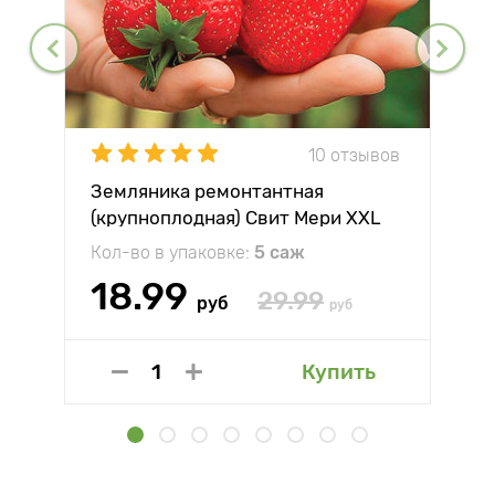
10 отзывов
Земляника ремонтантная
(крупноплодная) Свит Мери XXL
Кол-во в упаковке:
5 саж
18.99
29.99
руб
руб
Купить