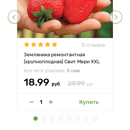
10 отзывов
Земляника ремонтантная
(крупноплодная) Свит Мери XXL
Кол-во в упаковке:
5 саж
18.99
29.99
руб
руб
Купить