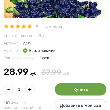
5
4 отзыва
Aronia melanocarpa Viking
Артикул:
9205
Наличие:
Есть в наличии
Кол-во в упаковке:
1 саж.
28.99
37.99
руб
руб
-
+
Купить
110
человек
Добавить в мой сад
добавили в мой сад