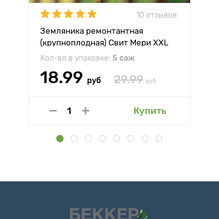
10 отзывов
Земляника ремонтантная
(крупноплодная) Свит Мери XXL
Кол-во в упаковке:
5 саж
18.99
29.99
руб
руб
Купить