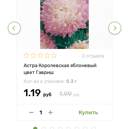
0 отзывов
Астра Королевская яблоневый
цвет Гавриш
Кол-во в упаковке:
0.3 г
1.19
1.99
руб
руб
Купить