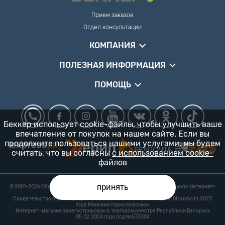
Прием заказов
Отдел консультации
КОМПАНИЯ
ПОЛЕЗНАЯ ИНФОРМАЦИЯ
ПОМОЩЬ
Беккер использует cookie-файлы, чтобы улучшить ваше
впечатление от покупок на нашем сайте. Если вы
продолжите пользоваться нашими услугами, мы будем
считать, что вы согласны
с использованием cookie-
файлов
принять
© 2001-2026 Общество с ограниченной ответственностью «Гарденшоп» Интернет-
магазин «БЕККЕР™» 24/7
Свидетельство о регистрации № 0218821 УНП 193702687 выдано 08 августа 2023
года Минским горисполкомом
Интернет-магазин зарегистрирован в торговом реестре Республики Беларусь
05.02.2024 года под №573304