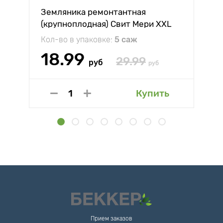
Земляника ремонтантная
(крупноплодная) Свит Мери XXL
Кол-во в упаковке:
5 саж
18.99
29.99
руб
руб
Купить
Прием заказов