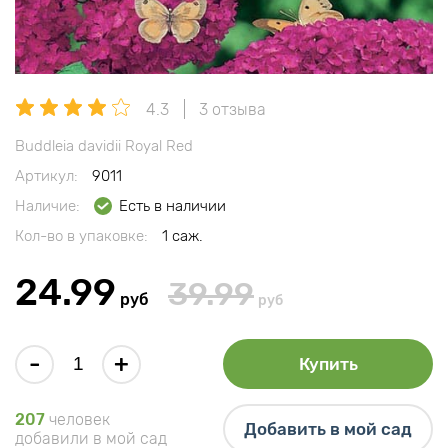
4.3
3 отзыва
Buddleia davidii Royal Red
Артикул:
9011
Наличие:
Есть в наличии
Кол-во в упаковке:
1 саж.
24.99
39.99
руб
руб
-
+
Купить
207
человек
Добавить в мой сад
добавили в мой сад