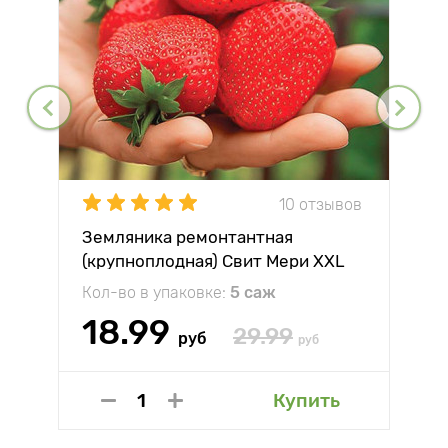
10 отзывов
Земляника ремонтантная
(крупноплодная) Свит Мери XXL
Кол-во в упаковке:
5 саж
18.99
29.99
руб
руб
Купить