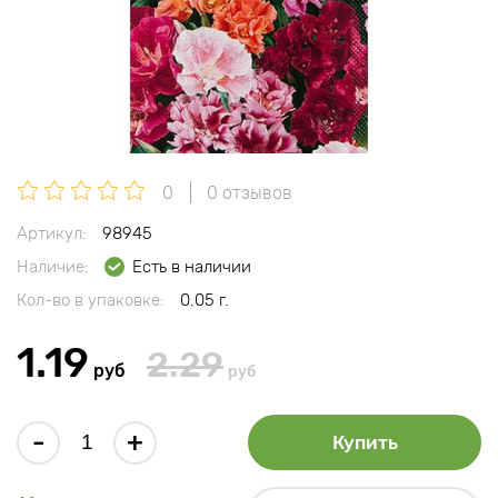
0
0 отзывов
Артикул:
98945
Наличие:
Есть в наличии
Кол-во в упаковке:
0.05 г.
1.19
2.29
руб
руб
-
+
Купить