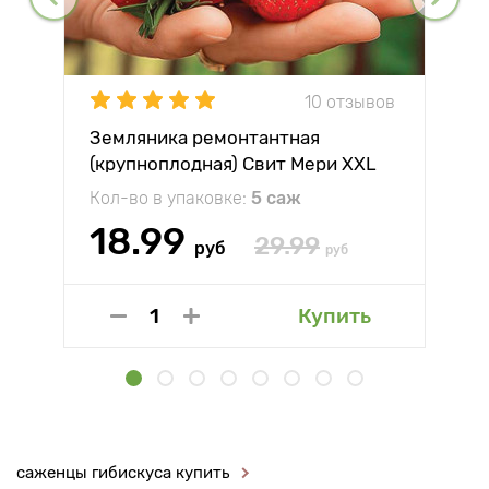
10 отзывов
Земляника ремонтантная
(крупноплодная) Свит Мери XXL
Кол-во в упаковке:
5 саж
18.99
29.99
руб
руб
Купить
саженцы гибискуса купить