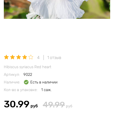
4
1 отзыв
Hibiscus syriacus Red heart
Артикул:
9022
Наличие:
Есть в наличии
Кол-во в упаковке:
1 саж.
30.99
49.99
руб
руб