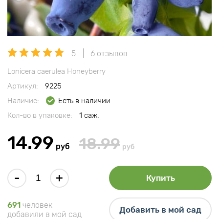
5
6 отзывов
Lonicera caerulea Honeyberry
Артикул:
9225
Наличие:
Есть в наличии
Кол-во в упаковке:
1 саж.
14.99
18.99
руб
руб
-
+
Купить
691
человек
Добавить в мой сад
добавили в мой сад