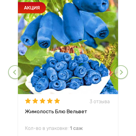
АКЦИЯ
3 отзыва
Жимолость Блю Вельвет
Кол-во в упаковке:
1 саж