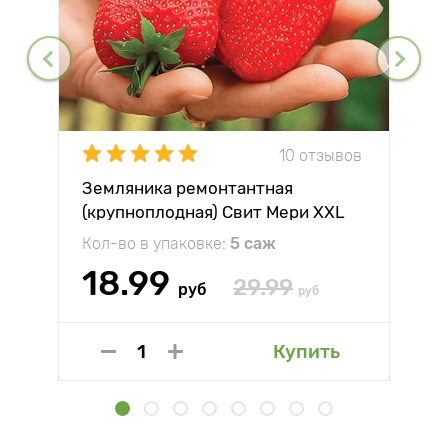
10 отзывов
Земляника ремонтантная
(крупноплодная) Свит Мери XXL
Кол-во в упаковке:
5 саж
18.99
29.99
руб
руб
Купить