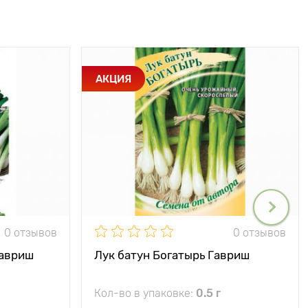
АКЦИЯ
0 отзывов
0 отзывов
Гавриш
Лук батун Богатырь Гавриш
Кол-во в упаковке:
0.5 г