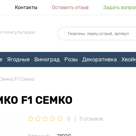
я
Контакты
Оставить отзыв
Задать вопро
л консультации
е
Ягодные
Виноград
Розы
Декоративка
Хвой
Семко F1 Семко
МКО F1 СЕМКО
0
0 отзывов