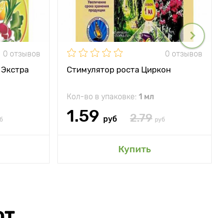
0 отзывов
0 отзывов
 Экстра
Стимулятор роста Циркон
Кол-во в упаковке:
1 мл
1.59
2.79
руб
б
руб
Купить
ЮТ