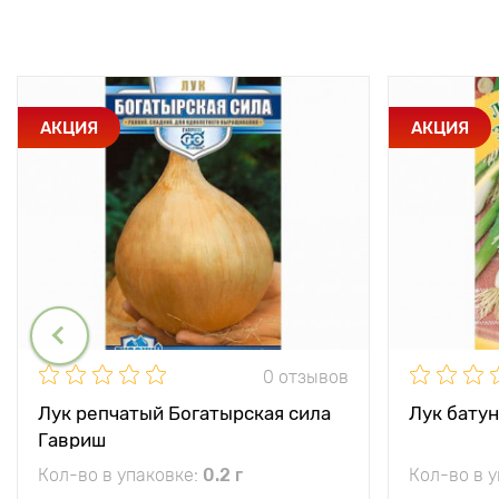
АКЦИЯ
АКЦИЯ
0 отзывов
Лук репчатый Богатырская сила
Лук бату
Гавриш
Кол-во в упаковке:
0.2 г
Кол-во в 