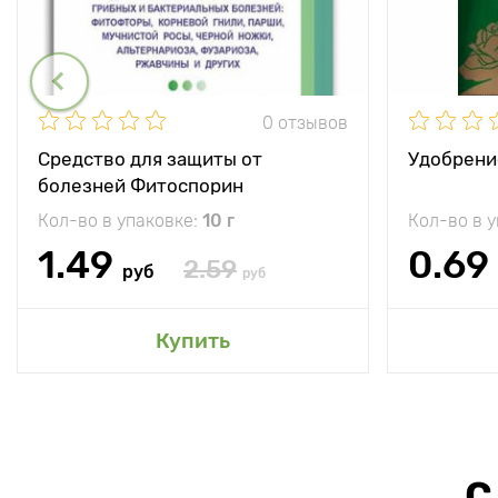
0 отзывов
Средство для защиты от
Удобрени
болезней Фитоспорин
Кол-во в упаковке:
10 г
Кол-во в 
1.49
0.69
2.59
руб
руб
Купить
С