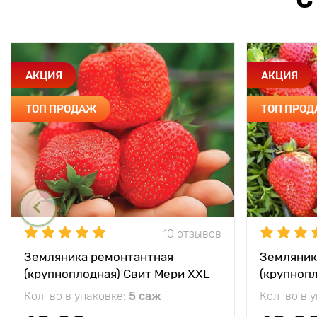
АКЦИЯ
АКЦИЯ
ТОП ПРОДАЖ
ТОП ПРО
10 отзывов
Земляника ремонтантная
Земляник
(крупноплодная) Свит Мери XXL
(крупноп
Кол-во в упаковке:
5 саж
Кол-во в 