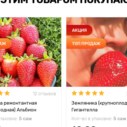
АКЦИЯ
ДАЖ
ТОП ПРОДАЖ
12 отзывов
а ремонтантная
Земляника (крупноплод
лодная) Альбион
Гигантелла
упаковке:
5 саж
Кол-во в упаковке:
5 саж