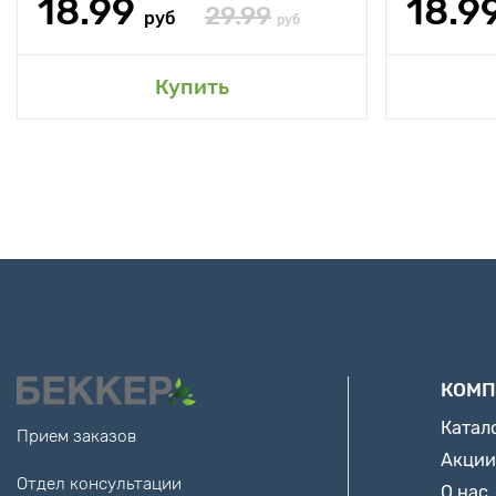
18.99
18.9
29.99
руб
руб
Купить
КОМП
Катал
Прием заказов
Акции
Отдел консультации
О нас