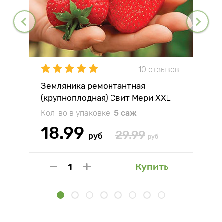
10 отзывов
Земляника ремонтантная
(крупноплодная) Свит Мери XXL
Кол-во в упаковке:
5 саж
18.99
29.99
руб
руб
Купить