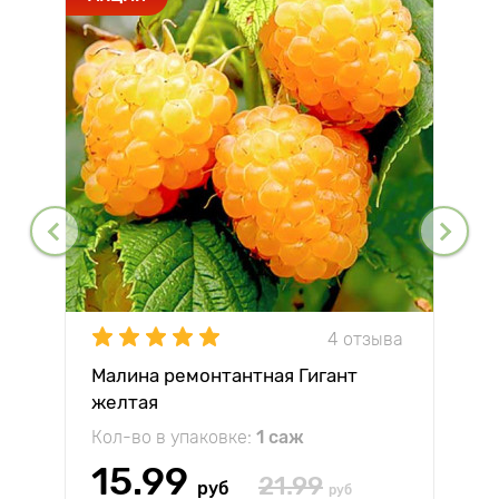
4 отзыва
Малина ремонтантная Гигант
желтая
Кол-во в упаковке:
1 саж
15.99
21.99
руб
руб