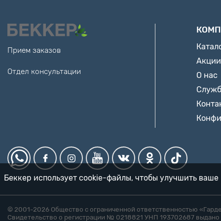
КОМП
Катал
Прием заказов
Акции
Отдел консультации
О нас
Служб
Конта
Конфи
Беккер использует cookie-файлы, чтобы улучшить ваше 
© 2001-2026 Общество с ограниченной ответственностью «Гард
Свидетельство о регистрации № 0218821 УНП 193702687 выдано 