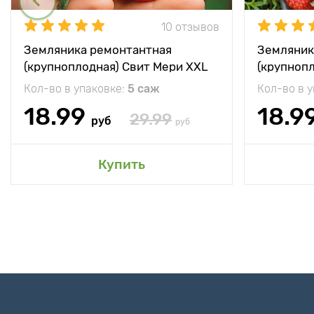
10 отзывов
Земляника ремонтантная
Земляник
(крупноплодная) Свит Мери XXL
(крупноп
Кол-во в упаковке:
5 саж
Кол-во в 
18.99
18.9
29.99
руб
руб
Купить