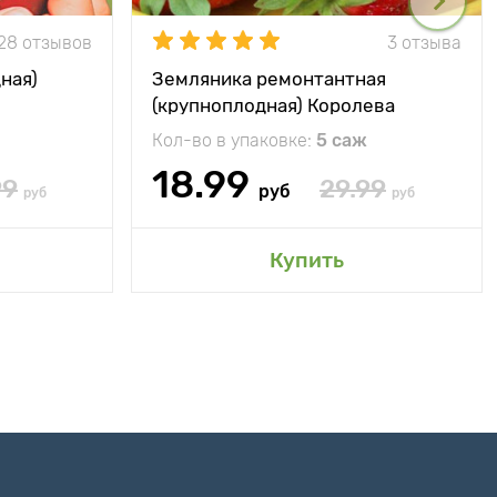
28 отзывов
3 отзыва
ная)
Земляника ремонтантная
(крупноплодная) Королева
Елизавета
Кол-во в упаковке:
5 саж
18.99
99
29.99
руб
руб
руб
Купить