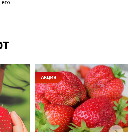
 его
ЮТ
АКЦИЯ