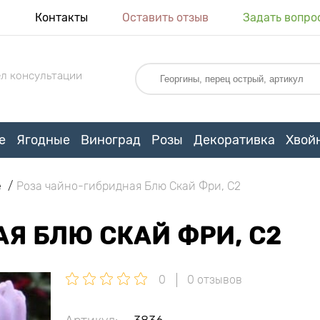
я
Контакты
Оставить отзыв
Задать вопро
л консультации
е
Ягодные
Виноград
Розы
Декоративка
Хвой
е
Роза чайно-гибридная Блю Скай Фри, C2
Я БЛЮ СКАЙ ФРИ, C2
0
0 отзывов