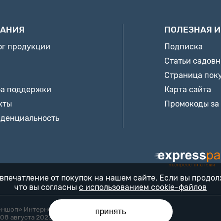
АНИЯ
ПОЛЕЗНАЯ 
ог продукции
Подписка
Статьи садов
Страница пок
а поддержки
Карта сайта
кты
Промокоды за
денциальность
впечатление от покупок на нашем сайте. Если вы продо
что вы согласны
с использованием cookie-файлов
еншоп» Интернет-магазин «БЕККЕР™» 24/7
принять
08 августа 2023 года Минским горисполкомом