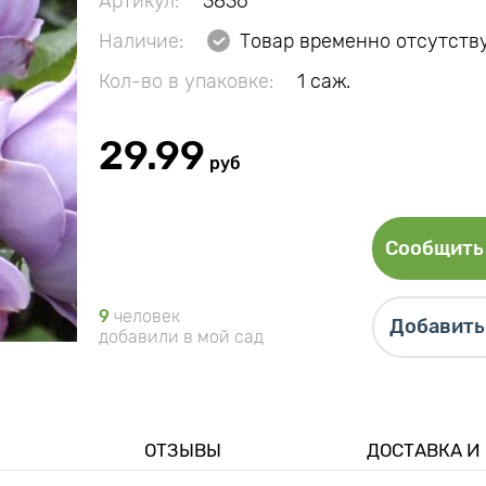
Артикул:
3836
Наличие:
Товар временно отсутств
Кол-во в упаковке:
1 саж.
29.99
руб
Сообщить 
9
человек
Добавить 
добавили в мой сад
ОТЗЫВЫ
ДОСТАВКА И