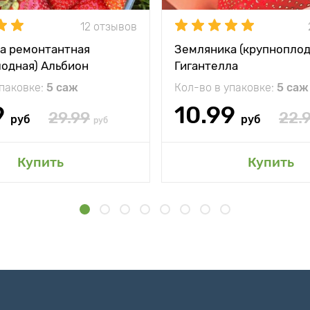
12 отзывов
а ремонтантная
Земляника (крупноплод
лодная) Альбион
Гигантелла
упаковке:
5 саж
Кол-во в упаковке:
5 саж
9
10.99
29.99
22.
руб
руб
руб
Купить
Купить