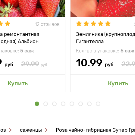
12 отзывов
а ремонтантная
Земляника (крупноплод
лодная) Альбион
Гигантелла
упаковке:
5 саж
Кол-во в упаковке:
5 саж
9
10.99
29.99
22.
руб
руб
руб
Купить
Купить
роз
саженцы
Роза чайно-гибридная Супер Гр