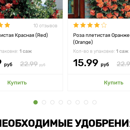
10 отзывов
истая Красная (Red)
Роза плетистая Оранже
(Orange)
упаковке:
1 саж
Кол-во в упаковке:
1 саж
9
15.99
22.99
22.
руб
руб
руб
Купить
Купить
НЕОБХОДИМЫЕ УДОБРЕНИ