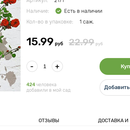
Артикул:
2171
Наличие:
Есть в наличии
Кол-во в упаковке:
1 саж.
15.99
22.99
руб
руб
-
+
Куп
424
человека
Добавить 
добавили в мой сад
ОТЗЫВЫ
ДОСТАВКА И