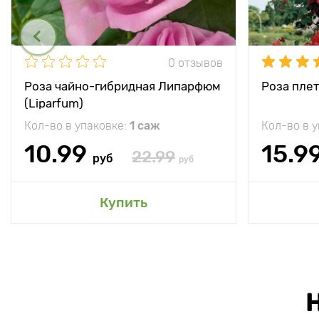
0 отзывов
Роза чайно-гибридная Липарфюм
Роза плет
(Liparfum)
Кол-во в упаковке:
1 саж
Кол-во в 
10.99
15.9
22.99
руб
руб
Купить