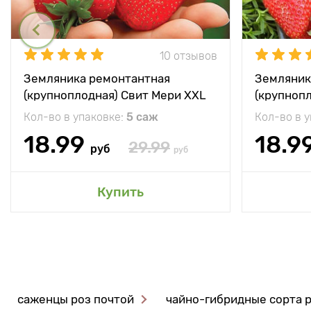
10 отзывов
Земляника ремонтантная
Земляник
(крупноплодная) Свит Мери XXL
(крупноп
Кол-во в упаковке:
5 саж
Кол-во в 
18.99
18.9
29.99
руб
руб
Купить
саженцы роз почтой
чайно-гибридные сорта 