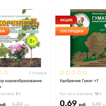
АКЦИЯ
ДАЖ
ТОП ПРОДАЖ
0 отзывов
ор корнеобразования
Удобрение Гумат +7
ъ
упаковке:
5 г
Кол-во в упаковке:
10 г
0.69
1.39
1.19
руб
руб
руб
ру