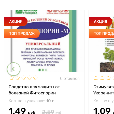
АКЦИЯ
АКЦИЯ
ТОП ПРОДАЖ
ТОП ПРО
0 отзывов
Средство для защиты от
Стимулят
болезней Фитоспорин
Укоренит
Кол-во в упаковке:
10 г
Кол-во в 
1.49
1.09
2.59
руб
руб