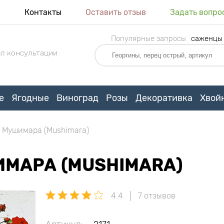
я
Контакты
Оставить отзыв
Задать вопро
Популярные запросы
саженцы
л консультации
е
Ягодные
Виноград
Розы
Декоративка
Хвой
 Мушимара (Mushimara)
ИМАРА (MUSHIMARA)
4.4
7 отзывов