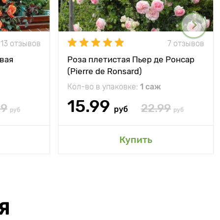
13 отзывов
7 отзывов
вая
Роза плетистая Пьер де Ронсар
(Pierre de Ronsard)
Кол-во в упаковке:
1 саж
15.99
99
22.99
руб
руб
руб
Купить
Я