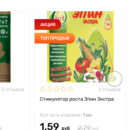
АКЦИЯ
ТОП ПРОДАЖ
0 отзывов
0 отзывов
Стимулятор роста Эпин Экстра
Кол-во в упаковке:
1 мл
1.59
2.79
руб
б
руб