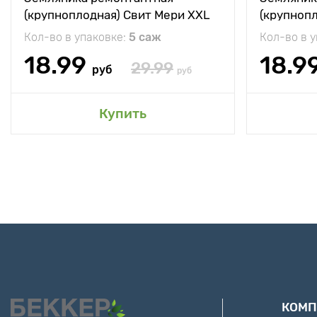
(крупноплодная) Свит Мери XXL
(крупноп
Кол-во в упаковке:
5 саж
Кол-во в 
18.99
18.9
29.99
руб
руб
Купить
КОМП