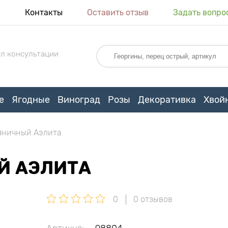
я
Контакты
Оставить отзыв
Задать вопро
л консультации
е
Ягодные
Виноград
Розы
Декоративка
Хвой
яничный Аэлита
Й АЭЛИТА
0
0 отзывов