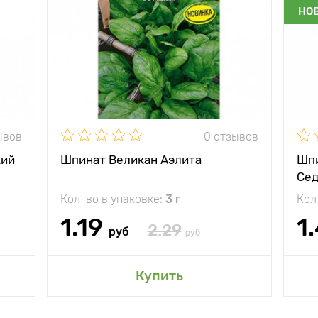
НО
ывов
0 отзывов
кий
Шпинат Великан Аэлита
Шпи
Сед
Кол-во в упаковке:
3 г
Кол
1.19
1
2.29
руб
руб
Купить