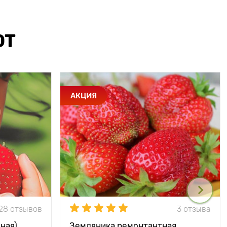
ЮТ
АКЦИЯ
28 отзывов
3 отзыва
ная)
Земляника ремонтантная