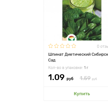
0 отз
Шпинат Диетический Сибирс
Сад
Кол-во в упаковке:
1 г
1.09
1.59
руб
руб
Купить