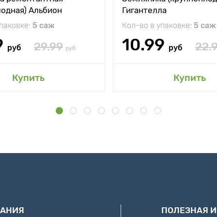
лодная) Альбион
Гигантелла
упаковке:
5 саж
Кол-во в упаковке:
5 саж
9
10.99
29.99
22.
руб
руб
руб
Купить
Купить
АНИЯ
ПОЛЕЗНАЯ 