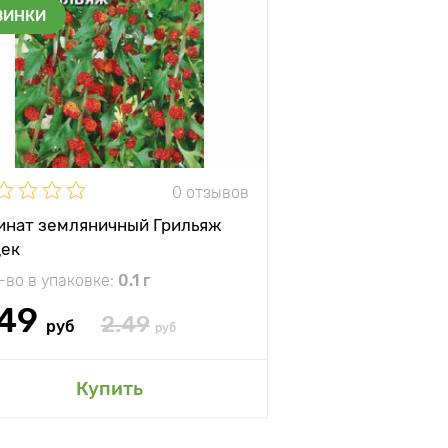
ВИНКИ
0 отзывов
нат земляничный Грильяж
ек
-во в упаковке:
0.1 г
.49
2.49
руб
руб
Купить