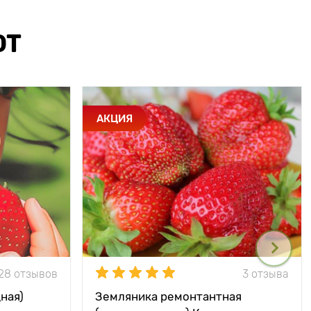
ЮТ
АКЦИЯ
28 отзывов
3 отзыва
ная)
Земляника ремонтантная