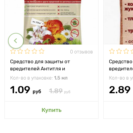
0 отзывов
Средство для защиты от
Средство
вредителей Антитля и
вредител
белокрылка (Имидор, ВРК)
Кол-во в упаковке:
1.5 мл
Кол-во в 
1.09
2.89
1.89
руб
руб
Купить