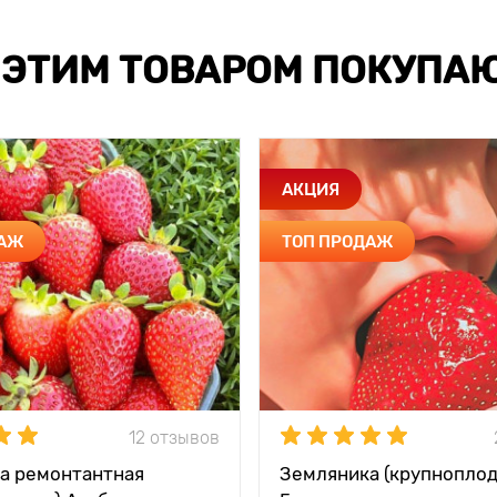
 ЭТИМ ТОВАРОМ ПОКУПА
АКЦИЯ
ДАЖ
ТОП ПРОДАЖ
12 отзывов
а ремонтантная
Земляника (крупноплод