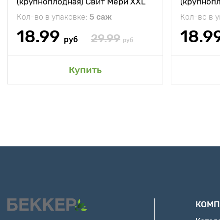
(крупноплодная) Свит Мери XXL
(крупноп
Кол-во в упаковке:
5 саж
Кол-во в 
18.99
18.9
29.99
руб
руб
Купить
КОМП