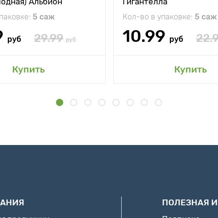
лодная) Альбион
Гигантелла
упаковке:
5 саж
Кол-во в упаковке:
5 саж
9
10.99
29.99
22.
руб
руб
руб
Купить
Купить
АНИЯ
ПОЛЕЗНАЯ 