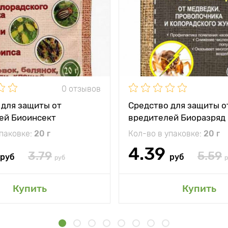
0 отзывов
 для защиты от
Средство для защиты о
ей Биоинсект
вредителей Биоразряд
упаковке:
20 г
Кол-во в упаковке:
20 г
4.39
3.79
5.59
руб
руб
руб
р
Купить
Купить