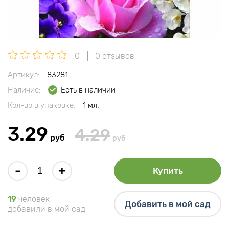
0
0 отзывов
Артикул:
83281
Наличие:
Есть в наличии
Кол-во в упаковке:
1 мл.
3.29
4.29
руб
руб
-
+
Купить
19
человек
Добавить в мой сад
добавили в мой сад