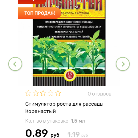
ТОП ПРОДАЖ
0 отзывов
Стимулятор роста для рассады
Коренастый
Кол-во в упаковке:
1.5 мл
0.89
1.19
руб
руб