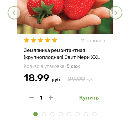
10 отзывов
Земляника ремонтантная
(крупноплодная) Свит Мери XXL
Кол-во в упаковке:
5 саж
18.99
29.99
руб
руб
Купить