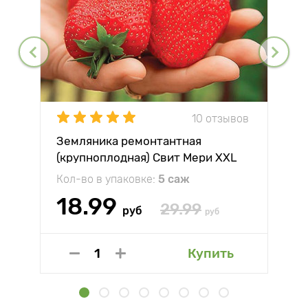
10 отзывов
Земляника ремонтантная
(крупноплодная) Свит Мери XXL
Кол-во в упаковке:
5 саж
18.99
29.99
руб
руб
Купить