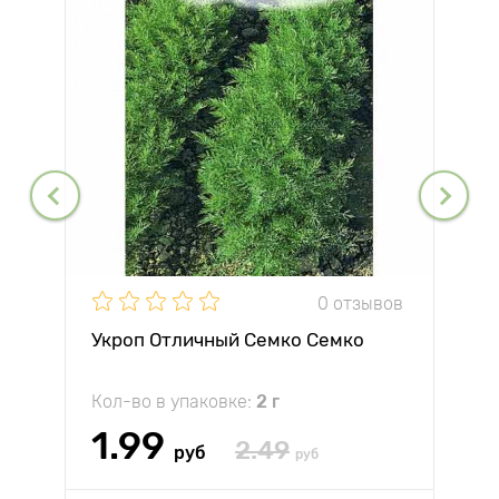
0 отзывов
Укроп Отличный Семко Семко
Кол-во в упаковке:
2 г
1.99
2.49
руб
руб