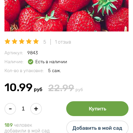
5
1 отзыв
Артикул:
9843
Наличие:
Есть в наличии
Кол-во в упаковке:
5 саж.
10.99
22.99
руб
руб
-
+
Купить
189
человек
Добавить в мой сад
добавили в мой сад