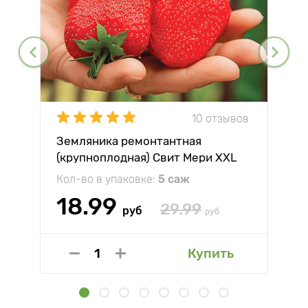
10 отзывов
Земляника ремонтантная
(крупноплодная) Свит Мери XXL
Кол-во в упаковке:
5 саж
18.99
29.99
руб
руб
Купить