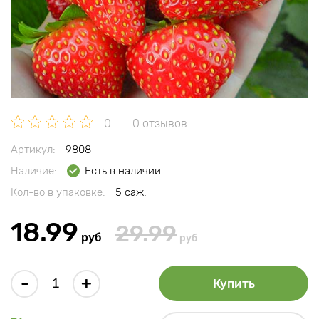
0
0 отзывов
Артикул:
9808
Наличие:
Есть в наличии
Кол-во в упаковке:
5 саж.
18.99
29.99
руб
руб
-
+
Купить