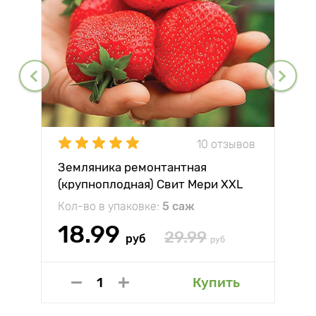
10 отзывов
Земляника ремонтантная
(крупноплодная) Свит Мери XXL
Кол-во в упаковке:
5 саж
18.99
29.99
руб
руб
Купить