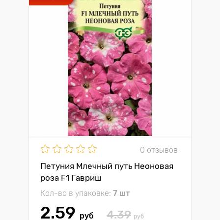
0 отзывов
Петуния Млечный путь Неоновая
роза F1 Гавриш
Кол-во в упаковке:
7 шт
2.59
4.39
руб
руб