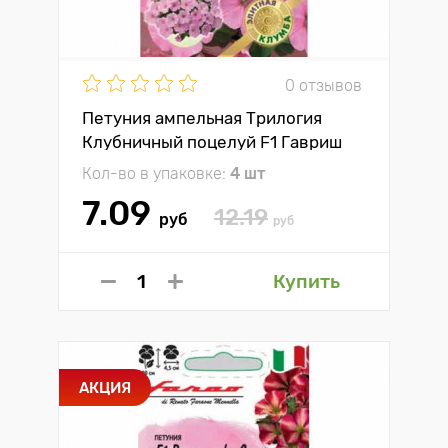
0 отзывов
Петуния ампельная Трилогия
Клубничный поцелуй F1 Гавриш
Кол-во в упаковке:
4 шт
7.09
12.19
руб
руб
Купить
АКЦИЯ