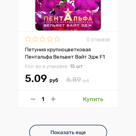
0 отзывов
Петуния крупноцветковая
Пентальфа Вельвет Вайт Эдж F1
Биотехника
Кол-во в упаковке:
15 шт
5.09
6.89
руб
руб
Купить
Показать еще