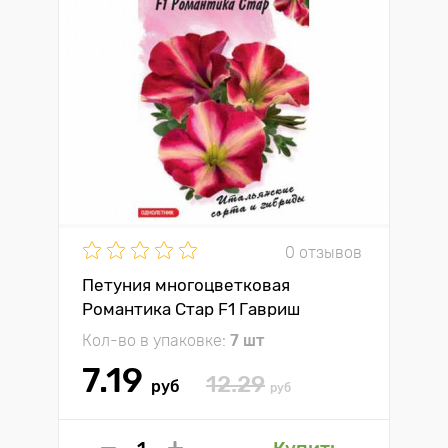
0 отзывов
Петуния многоцветковая
Романтика Стар F1 Гавриш
Кол-во в упаковке:
7 шт
7.19
12.29
руб
руб