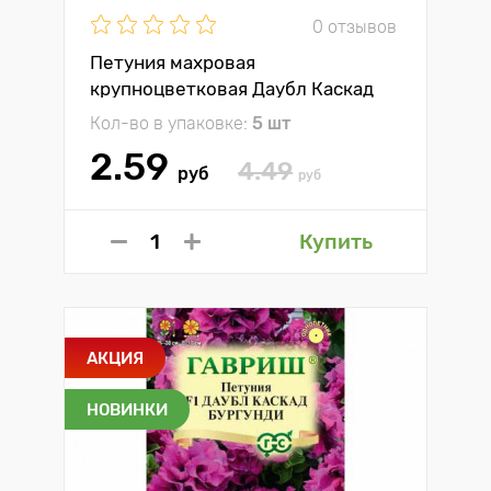
0 отзывов
Петуния махровая
крупноцветковая Даубл Каскад
Блу F1 Гавриш
Кол-во в упаковке:
5 шт
2.59
4.49
руб
руб
Купить
АКЦИЯ
НОВИНКИ