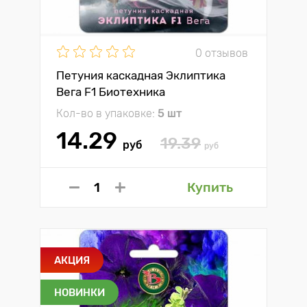
0 отзывов
Петуния каскадная Эклиптика
Вега F1 Биотехника
Кол-во в упаковке:
5 шт
14.29
19.39
руб
руб
Купить
АКЦИЯ
НОВИНКИ