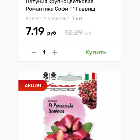
Петуния крупноцветковая
Романтика Софи F1 Гавриш
Кол-во в упаковке:
7 шт
7.19
12.29
руб
руб
Купить
АКЦИЯ