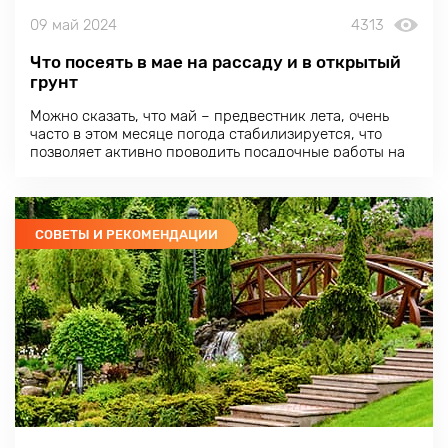
09 май 2024
4313
Что посеять в мае на рассаду и в открытый
грунт
Можно сказать, что май – предвестник лета, очень
часто в этом месяце погода стабилизируется, что
позволяет активно проводить посадочные работы на
участке, а в почве сохраняется достаточно влаги
после снеготаяния для успешного прорастания
семян.
СОВЕТЫ И РЕКОМЕНДАЦИИ