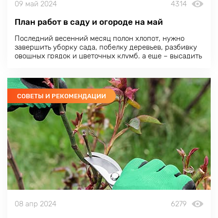
09 май 2024
4314
План работ в саду и огороде на май
Последний весенний месяц полон хлопот, нужно
завершить уборку сада, побелку деревьев, разбивку
овощных грядок и цветочных клумб, а еще – высадить
на участке рассаду и посеять семена. Но, глаза
страшатся, а руки делают.
СОВЕТЫ И РЕКОМЕНДАЦИИ
08 апр 2024
6279