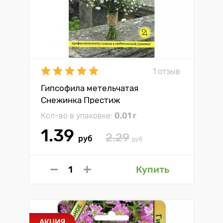
1 отзыв
Гипсофила метельчатая
Снежинка Престиж
Кол-во в упаковке:
0.01 г
1.39
2.29
руб
руб
Купить
АКЦИЯ