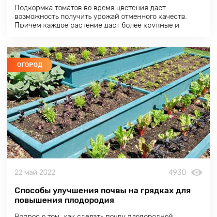
Подкормка томатов во время цветения дает
возможность получить урожай отменного качеств.
Причем каждое растение даст более крупные и
вкусные плоды, завязь не опадет, а урожайность
возрастет.
ОГОРОД
22 май 2022
4930
Способы улучшения почвы на грядках для
повышения плодородия
Вопрос о том, как сделать почву плодородной,