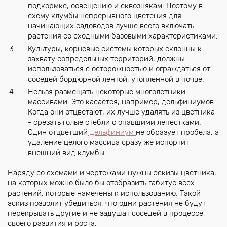
подкормке, освещению и сквознякам. Поэтому в
схему клумбы непрерывного цветения для
начинающих садоводов лучше всего включать
растения со сходными базовыми характеристиками.
Культуры, корневые системы которых склонны к
захвату сопредельных территорий, должны
использоваться с осторожностью и ограждаться от
соседей бордюрной лентой, утопленной в почве.
Нельзя размещать некоторые многолетники
массивами. Это касается, например, дельфиниумов.
Когда они отцветают, их лучше удалять из цветника
- срезать голые стебли с опавшими лепестками.
Один отцветший
дельфиниум
не образует пробела, а
удаление целого массива сразу же испортит
внешний вид клумбы.
Наряду со схемами и чертежами нужны эскизы цветника,
на которых можно было бы отобразить габитус всех
растений, которые намечены к использованию. Такой
эскиз позволит убедиться, что одни растения не будут
перекрывать другие и не задушат соседей в процессе
своего развития и роста.