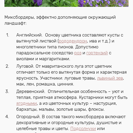
Миксбордеры, эффектно дополняющие окружающий
ландшафт:
Английский. Основу цветника составляют кусты с
вытянутой листвой (
рододендрон
, ива и т.д.) и
многолетники типа пионов. Допустимо
парадоксальное соседство
роз
и
гортензий
с
виолами и маргаритками.
Луговой. От мавританского луга этот цветник
отличает только его вытянутая форма и характерная
ярусность. Участники: луговые травы,
львиный зев
,
мак, лен, ромашка, цинния.
Деревенский. Отличительная особенность – уют и
теплая, приятная атмосфера. Кустарники могут быть
ягодными
, а из цветочных культур – настурция,
бархатцы, мальвы, золотые шары, флоксы.
Огородный. В состав такого миксбордера включают
декоративные и огородные культуры, душистые и
целебные травы и цветы.
Подсолнухи
или