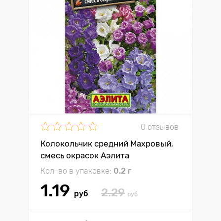
0 отзывов
Колокольчик средний Махровый,
смесь окрасок Аэлита
Кол-во в упаковке:
0.2 г
1.19
2.29
руб
руб