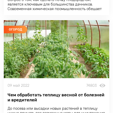
является ключевым для большинства дачников.
Современная химическая промышленность обещает
существенное улучшение свойств почвы при
относительно скромных затрата
ОГОРОД
09 май 2022
74803
Чем обработать теплицу весной от болезней
и вредителей
До посева или высадки новых растений в теплицу
нужно принять все возможные меры для уничтожения