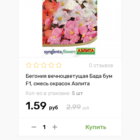
0 отзывов
Бегония вечноцветущая Бада бум
F1, смесь окрасок Аэлита
Кол-во в упаковке:
5 шт
1.59
2.99
руб
руб
Купить