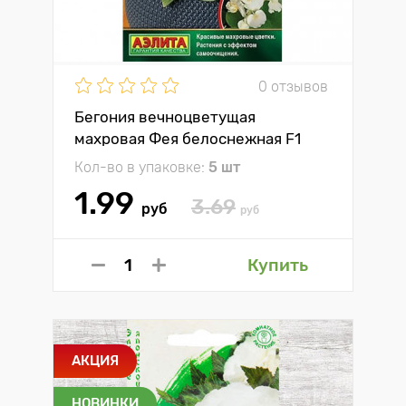
0 отзывов
Бегония вечноцветущая
махровая Фея белоснежная F1
Аэлита
Кол-во в упаковке:
5 шт
1.99
3.69
руб
руб
Купить
АКЦИЯ
НОВИНКИ