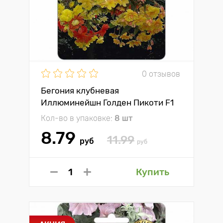
0 отзывов
Бегония клубневая
Иллюминейшн Голден Пикоти F1
Биотехника
Кол-во в упаковке:
8 шт
8.79
11.99
руб
руб
Купить