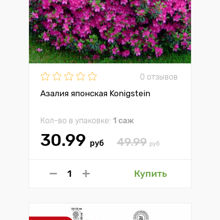
0 отзывов
Азалия японская Konigstein
Кол-во в упаковке:
1 саж
30.99
49.99
руб
руб
Купить