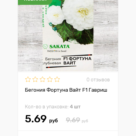
0 отзывов
Бегония Фортуна Вайт F1 Гавриш
Кол-во в упаковке:
4 шт
5.69
9.69
руб
руб