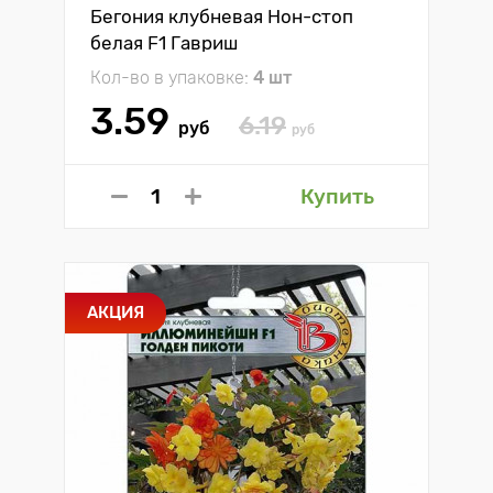
Бегония клубневая Нон-стоп
белая F1 Гавриш
Кол-во в упаковке:
4 шт
3.59
6.19
руб
руб
Купить
АКЦИЯ