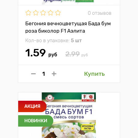
0 отзывов
Бегония вечноцветущая Бада бум
роза биколор F1 Аэлита
Кол-во в упаковке:
5 шт
1.59
2.99
руб
руб
Купить
АКЦИЯ
НОВИНКИ