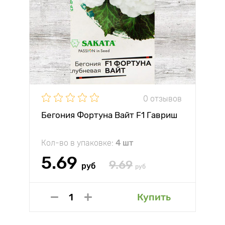
0 отзывов
Бегония Фортуна Вайт F1 Гавриш
Кол-во в упаковке:
4 шт
5.69
9.69
руб
руб
Купить