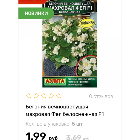
НОВИНКИ
0 отзывов
Бегония вечноцветущая
махровая Фея белоснежная F1
Аэлита
Кол-во в упаковке:
5 шт
1.99
3.69
руб
руб