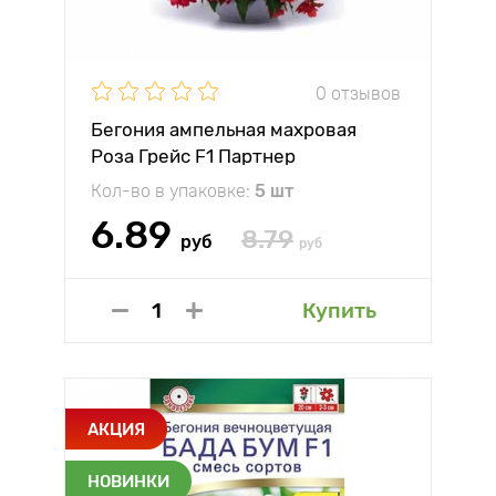
0 отзывов
Бегония ампельная махровая
Роза Грейс F1 Партнер
Кол-во в упаковке:
5 шт
6.89
8.79
руб
руб
Купить
АКЦИЯ
НОВИНКИ