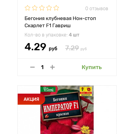
0 отзывов
Бегония клубневая Нон-стоп
Скарлет F1 Гавриш
Кол-во в упаковке:
4 шт
4.29
7.29
руб
руб
Купить
АКЦИЯ