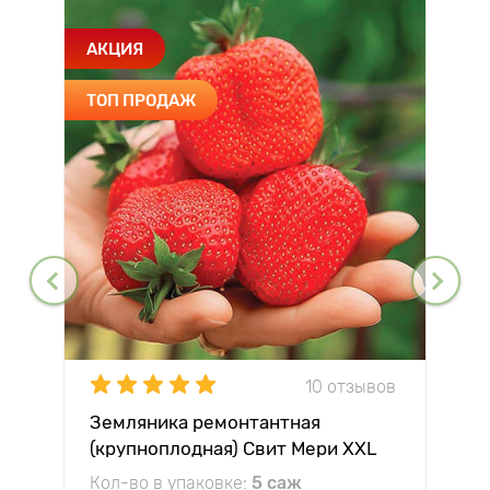
АКЦИЯ
ТОП ПРОДАЖ
10 отзывов
Земляника ремонтантная
(крупноплодная) Свит Мери XXL
Кол-во в упаковке:
5 саж