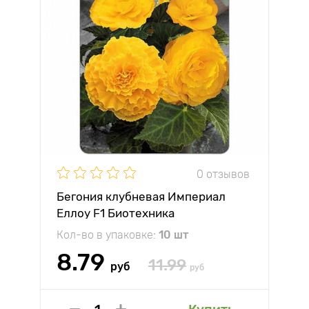
0 отзывов
Бегония клубневая Империал
Еллоу F1 Биотехника
Кол-во в упаковке:
10 шт
8.79
11.99
руб
руб