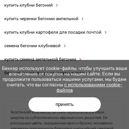
купить клубни бегоний
купить черенки бегонии ампельной
купить клубни картофеля для посадки почтой
семена бегонии клубневой
купить семена ампельной бегонии
Беккер использует cookie-файлы, чтобы улучшить ваше
бегония вечноцветущая семена купить
впечатление от покупок на нашем сайте. Если вы
продолжите пользоваться нашими услугами, мы будем
считать, что вы согласны
с использованием cookie-
файлов
принять
Экзотичная красавица бегония переселилась в наши
широты из субтропических африканских джунглей. Ее
роскошные цветы, окрашенные ярко и броско, мгновенно
завоевали популярность благодаря широчайшей цветовой