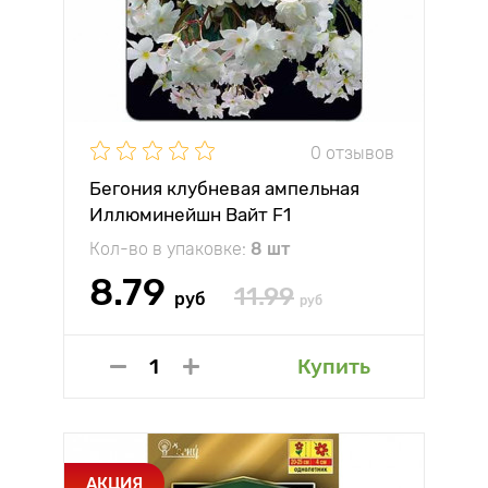
0 отзывов
Бегония клубневая ампельная
Иллюминейшн Вайт F1
Биотехника
Кол-во в упаковке:
8 шт
8.79
11.99
руб
руб
Купить
АКЦИЯ