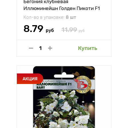
Бегония клубневая
Иллюминейшн Голден Пикоти F1
Биотехника
Кол-во в упаковке:
8 шт
8.79
11.99
руб
руб
Купить
АКЦИЯ