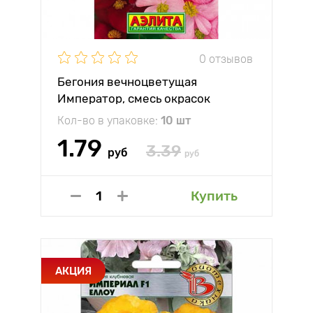
0 отзывов
Бегония вечноцветущая
Император, смесь окрасок
Аэлита
Кол-во в упаковке:
10 шт
1.79
3.39
руб
руб
Купить
АКЦИЯ