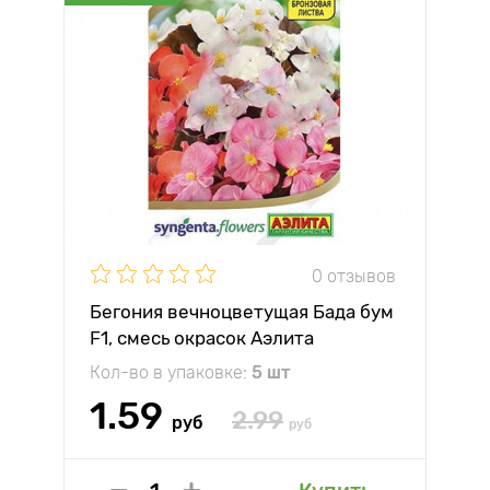
0 отзывов
Бегония вечноцветущая Бада бум
F1, смесь окрасок Аэлита
Кол-во в упаковке:
5 шт
1.59
2.99
руб
руб