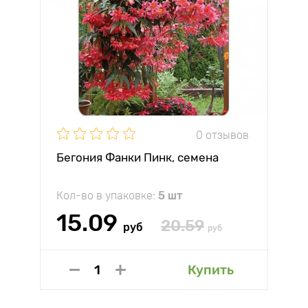
0 отзывов
Бегония Фанки Пинк, семена
Кол-во в упаковке:
5 шт
15.09
20.59
руб
руб
Купить