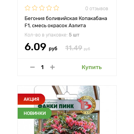
0 отзывов
Бегония боливийская Копакабана
F1, смесь окрасок Аэлита
Кол-во в упаковке:
5 шт
6.09
11.49
руб
руб
Купить
АКЦИЯ
НОВИНКИ