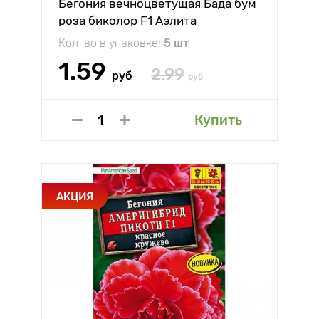
Бегония вечноцветущая Бада бум
роза биколор F1 Аэлита
Кол-во в упаковке:
5 шт
1.59
2.99
руб
руб
Купить
АКЦИЯ