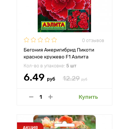
0 отзывов
Бегония Америгибрид Пикоти
красное кружево F1 Аэлита
Кол-во в упаковке:
5 шт
6.49
12.29
руб
руб
Купить
АКЦИЯ