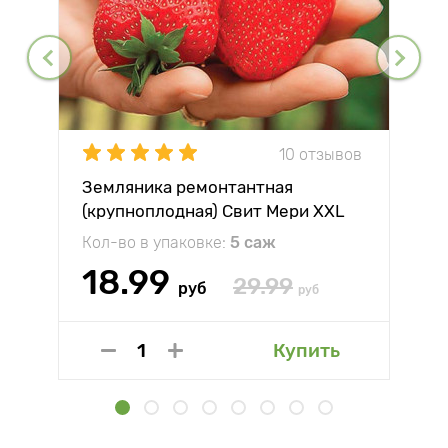
10 отзывов
Земляника ремонтантная
(крупноплодная) Свит Мери XXL
Кол-во в упаковке:
5 саж
18.99
29.99
руб
руб
Купить