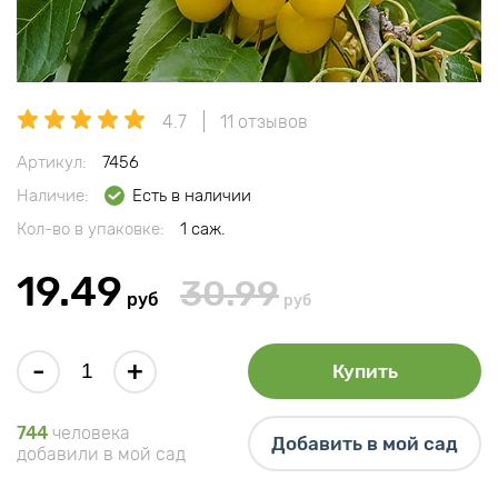
4.7
11 отзывов
Артикул:
7456
Наличие:
Есть в наличии
Кол-во в упаковке:
1 саж.
19.49
30.99
руб
руб
-
+
Купить
744
человека
Добавить в мой сад
добавили в мой сад