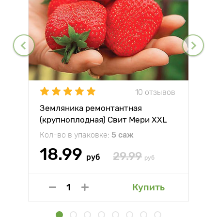
10 отзывов
Земляника ремонтантная
(крупноплодная) Свит Мери XXL
Кол-во в упаковке:
5 саж
18.99
29.99
руб
руб
Купить