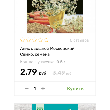
0 отзывов
Анис овощной Московский
Семко, семена
Кол-во в упаковке:
0.5 г
2.79
3.49
руб
руб
Купить