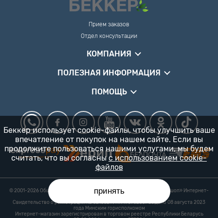
Прием заказов
Отдел консультации
КОМПАНИЯ
ПОЛЕЗНАЯ ИНФОРМАЦИЯ
ПОМОЩЬ
Беккер использует cookie-файлы, чтобы улучшить ваше
впечатление от покупок на нашем сайте. Если вы
продолжите пользоваться нашими услугами, мы будем
считать, что вы согласны
с использованием cookie-
файлов
принять
© 2001-2026 Общество с ограниченной ответственностью «Гарденшоп» Интернет-
магазин «БЕККЕР™» 24/7
Свидетельство о регистрации № 0218821 УНП 193702687 выдано 08 августа 2023
года Минским горисполкомом
Интернет-магазин зарегистрирован в торговом реестре Республики Беларусь