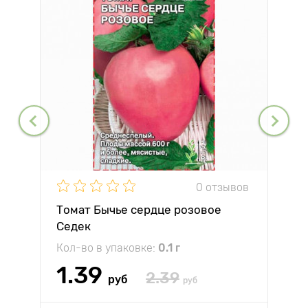
0 отзывов
Томат Бычье сердце розовое
Седек
Кол-во в упаковке:
0.1 г
1.39
2.39
руб
руб