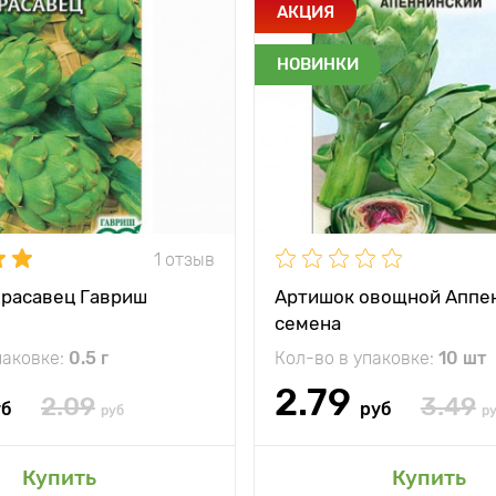
и
Кладезь белка,
АКЦИЯ
магния, калия
НОВИНКИ
тения
90 - 110 см
между
100 х 100 см
и
жение
солнечное место
ревания
от всходов 160 - 165
дней
1 отзыв
расавец Гавриш
Артишок овощной Аппе
семена
паковке:
0.5 г
Кол-во в упаковке:
10 шт
2.79
2.09
3.49
уб
руб
руб
р
авить в мой сад
Купить
Купить