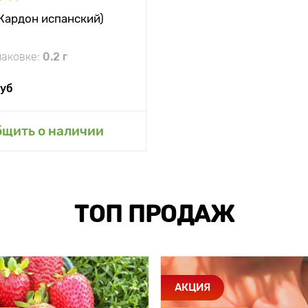
Кардон испанский)
паковке:
0.2 г
уб
авить в мой сад
бщить о наличии
ТОП ПРОДАЖ
АКЦИЯ