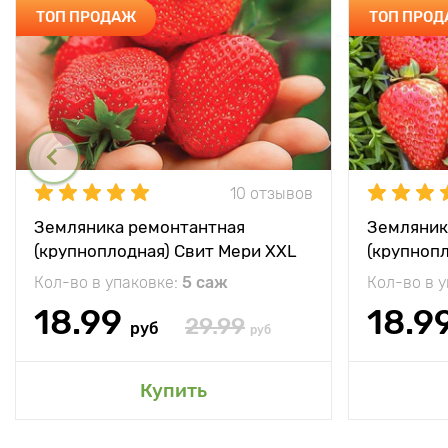
ТОП ПРОДАЖ
ТОП ПРО
10 отзывов
Земляника ремонтантная
Земляник
(крупноплодная) Свит Мери XXL
(крупноп
Кол-во в упаковке:
5 саж
Кол-во в 
18.99
18.9
29.99
руб
руб
Купить