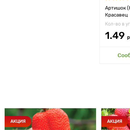
Артишок (
Красавец
Кол-во в у
1.49
р
Доб
Соо
АКЦИЯ
АКЦИЯ