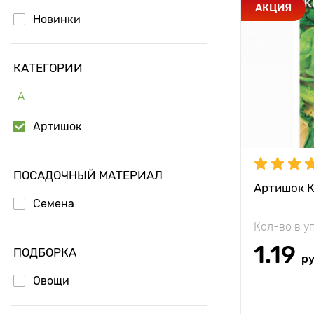
Особенност
АКЦИЯ
Новинки
Высота рас
КАТЕГОРИИ
Растояние 
растениям
А
Местополо
Артишок
Период соз
ПОСАДОЧНЫЙ МАТЕРИАЛ
Артишок К
Семена
Кол-во в у
1.19
ПОДБОРКА
р
Овощи
Доб