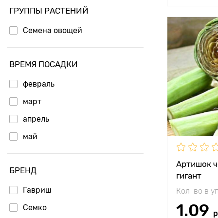
ГРУППЫ РАСТЕНИЙ
Семена овощей
Особенност
Высота рас
ВРЕМЯ ПОСАДКИ
Растояние 
февраль
растениям
март
Местополо
апрель
Морозостой
май
Период соз
Артишок 
БРЕНД
гигант
Вес плода
Гавриш
Кол-во в у
1.09
Семко
р