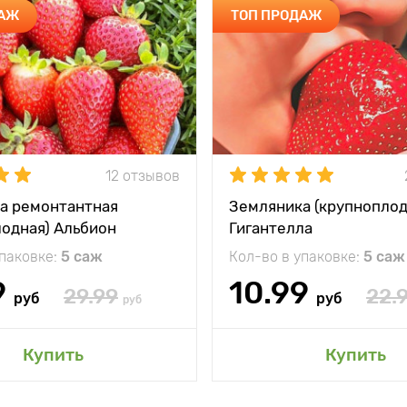
ДАЖ
ТОП ПРОДАЖ
12 отзывов
а ремонтантная
Земляника (крупноплод
лодная) Альбион
Гигантелла
упаковке:
5 саж
Кол-во в упаковке:
5 саж
9
10.99
29.99
22.
руб
руб
руб
Купить
Купить