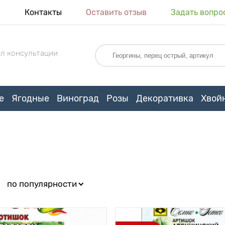
я
Контакты
Оставить отзыв
Задать вопро
л консультации
е
Ягодные
Виноград
Розы
Декоративка
Хвой
:
по популярности