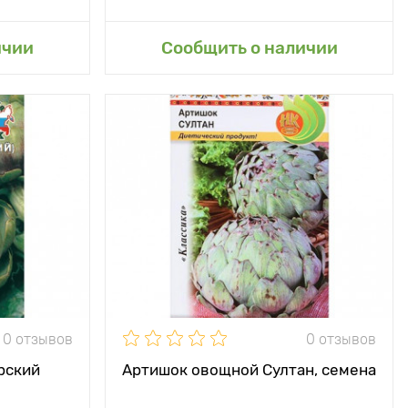
сад
Добавить в мой сад
ичии
Сообщить о наличии
0 отзывов
0 отзывов
рский
Артишок овощной Султан, семена