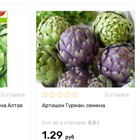
дезь белка,
Особенности
Деликатесная
гния, калия
культура
90 - 110 см
Высота растения
150 см
100 х 100 см
Растояние между
70 см
растениями
ечное место
Местоположение
солнце, полутень
однолетник
Вес плода
70-90 г
0 отзывов
0 отзывов
ов 160 - 165
дней
на Алтая
Артишок Гурман, семена
70 - 120 г
Кол-во в упаковке:
0,5 г
, вареном и
вированном
1.29
виде
руб