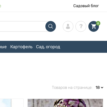
с
Садовый блог
0
ные
Картофель
Сад, огород
Товаров на странице:
18