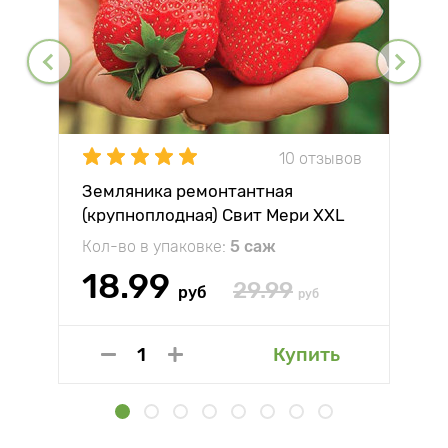
10 отзывов
Земляника ремонтантная
(крупноплодная) Свит Мери XXL
Кол-во в упаковке:
5 саж
18.99
29.99
руб
руб
Купить