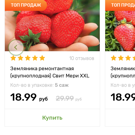
ТОП ПРОДАЖ
ТОП ПРО
10 отзывов
Земляника ремонтантная
Земляник
(крупноплодная) Свит Мери XXL
(крупноп
Кол-во в упаковке:
5 саж
Кол-во в 
18.99
18.9
29.99
руб
руб
Купить