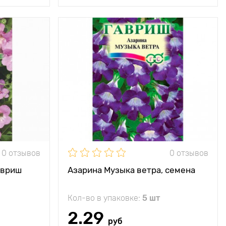
ивых цветов
300 - 350 см
40 x 50 см.
ечное место
0 отзывов
0 отзывов
авриш
Азарина Музыка ветра, семена
Кол-во в упаковке:
5 шт
2.29
руб