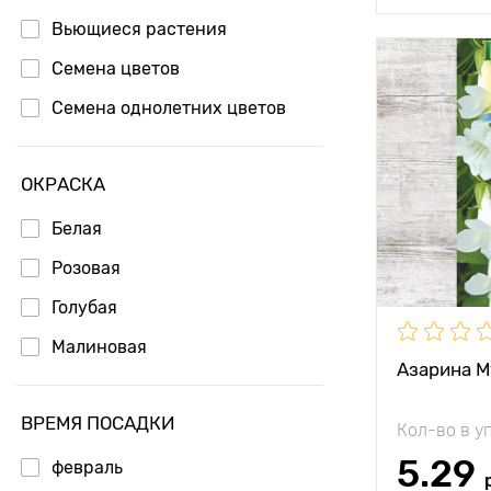
Вьющиеся растения
Семена цветов
Особенност
Семена однолетних цветов
Высота рас
ОКРАСКА
Растояние 
растениям
Белая
Местополо
Розовая
Голубая
Морозостой
Малиновая
Применени
Азарина М
ВРЕМЯ ПОСАДКИ
Кол-во в у
5.29
февраль