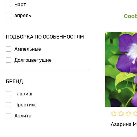
март
Доб
апрель
Соо
ПОДБОРКА ПО ОСОБЕННОСТЯМ
Особенност
Ампельные
Долгоцветущие
Высота рас
Растояние 
БРЕНД
растениям
Гавриш
Местополо
Престиж
Морозостой
Аэлита
Азарина М