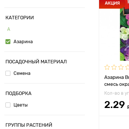
Особенност
АКЦИЯ
КАТЕГОРИИ
Высота рас
А
Растояние 
растениям
Азарина
Местополо
ПОСАДОЧНЫЙ МАТЕРИАЛ
Семена
Азарина В
смесь окр
ПОДБОРКА
Кол-во в у
2.29
Цветы
Доб
ГРУППЫ РАСТЕНИЙ