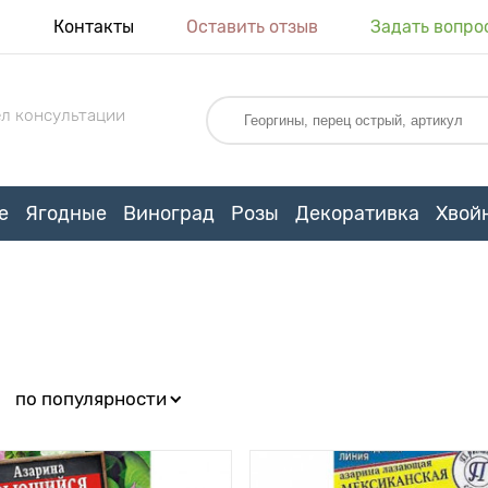
я
Контакты
Оставить отзыв
Задать вопро
л консультации
е
Ягодные
Виноград
Розы
Декоративка
Хвой
:
по популярности