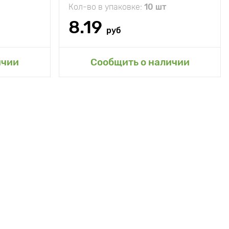
Кол-во в упаковке:
10 шт
8.19
руб
сад
Добавить в мой сад
ичии
Сообщить о наличии