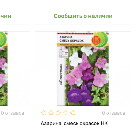
сад
ичии
Сообщить о наличии
0 отзывов
0 отзывов
Азарина, смесь окрасок НК