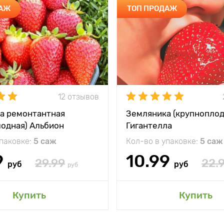
ДАЖ
ТОП ПРОДАЖ
12 отзывов
а ремонтантная
Земляника (крупноплод
лодная) Альбион
Гигантелла
упаковке:
5 саж
Кол-во в упаковке:
5 саж
9
10.99
29.99
22.
руб
руб
руб
Купить
Купить