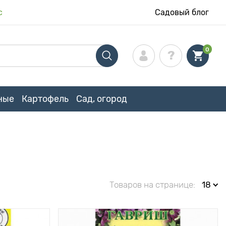
с
Садовый блог
0
ные
Картофель
Сад, огород
Товаров на странице:
18