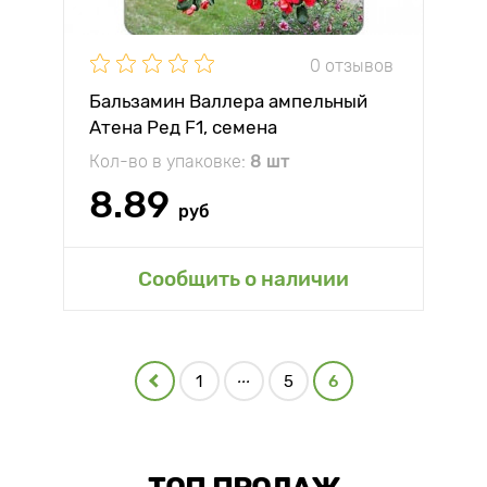
0 отзывов
Бальзамин Валлера ампельный
Атена Ред F1, семена
Кол-во в упаковке:
8 шт
8.89
руб
Сообщить о наличии
...
1
5
6