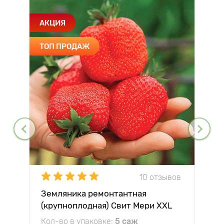
АКЦИЯ
ТОП ПРОДАЖ
10 отзывов
Земляника ремонтантная
(крупноплодная) Свит Мери XXL
Кол-во в упаковке:
5 саж