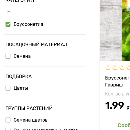
Особенност
Б
Высота рас
Бруссонетия
Растояние 
растениям
ПОСАДОЧНЫЙ МАТЕРИАЛ
Местополо
Семена
Морозостой
ПОДБОРКА
Бруссонет
Гавриш
Цветы
Кол-во в у
1.99
р
ГРУППЫ РАСТЕНИЙ
Семена цветов
Доб
Соо