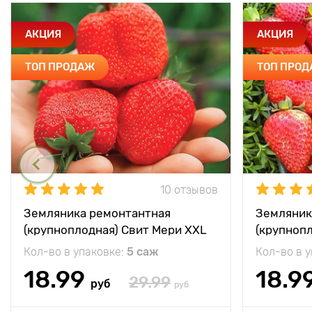
АКЦИЯ
АКЦИЯ
ТОП ПРОДАЖ
ТОП ПРО
10 отзывов
Земляника ремонтантная
Земляник
(крупноплодная) Свит Мери XXL
(крупноп
Кол-во в упаковке:
5 саж
Кол-во в 
18.99
18.9
29.99
руб
руб