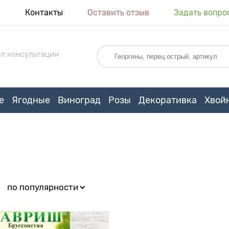
я
Контакты
Оставить отзыв
Задать вопро
л консультации
е
Ягодные
Виноград
Розы
Декоративка
Хвой
:
по популярности