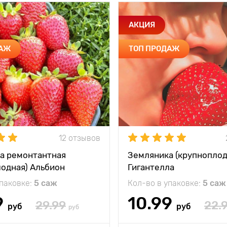
АКЦИЯ
ДАЖ
ТОП ПРОДАЖ
12 отзывов
а ремонтантная
Земляника (крупноплод
лодная) Альбион
Гигантелла
упаковке:
5 саж
Кол-во в упаковке:
5 саж
9
10.99
29.99
22.
руб
руб
руб