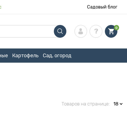
с
Садовый блог
0
ные
Картофель
Сад, огород
Товаров на странице:
18