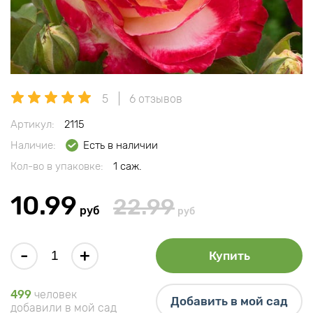
5
6 отзывов
Артикул:
2115
Наличие:
Есть в наличии
Кол-во в упаковке:
1 саж.
10.99
22.99
руб
руб
-
+
Купить
499
человек
Добавить в мой сад
добавили в мой сад