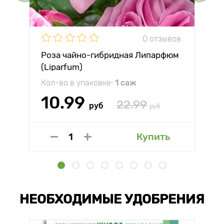
0 отзывов
Роза чайно-гибридная Липарфюм
(Liparfum)
Кол-во в упаковке:
1 саж
10.99
22.99
руб
руб
Купить
НЕОБХОДИМЫЕ УДОБРЕНИЯ