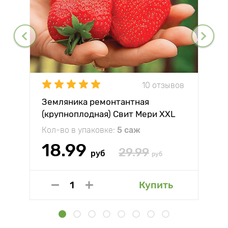
10 отзывов
Земляника ремонтантная
(крупноплодная) Свит Мери XXL
Кол-во в упаковке:
5 саж
18.99
29.99
руб
руб
Купить