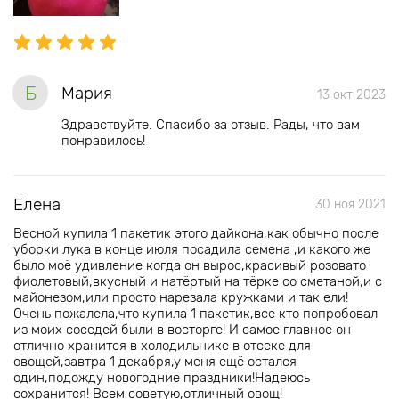
Б
Мария
13 окт 2023
Здравствуйте. Спасибо за отзыв. Рады, что вам
понравилось!
Елена
30 ноя 2021
Весной купила 1 пакетик этого дайкона,как обычно после
уборки лука в конце июля посадила семена ,и какого же
было моё удивление когда он вырос,красивый розовато
фиолетовый,вкусный и натёртый на тёрке со сметаной,и с
майонезом,или просто нарезала кружками и так ели!
Очень пожалела,что купила 1 пакетик,все кто попробовал
из моих соседей были в восторге! И самое главное он
отлично хранится в холодильнике в отсеке для
овощей,завтра 1 декабря,у меня ещё остался
один,подожду новогодние праздники!Надеюсь
сохранится! Всем советую,отличный овощ!