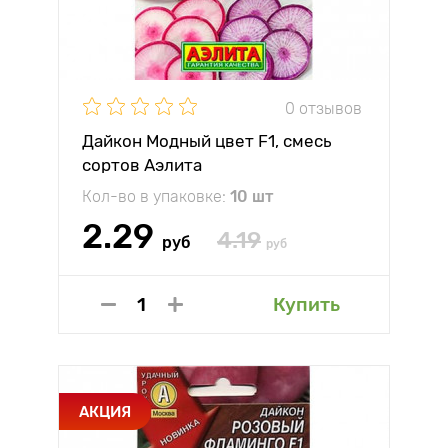
0 отзывов
Дайкон Модный цвет F1, смесь
сортов Аэлита
Кол-во в упаковке:
10 шт
2.29
4.19
руб
руб
Купить
АКЦИЯ