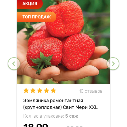
АКЦИЯ
ТОП ПРОДАЖ
10 отзывов
Земляника ремонтантная
(крупноплодная) Свит Мери XXL
Кол-во в упаковке:
5 саж