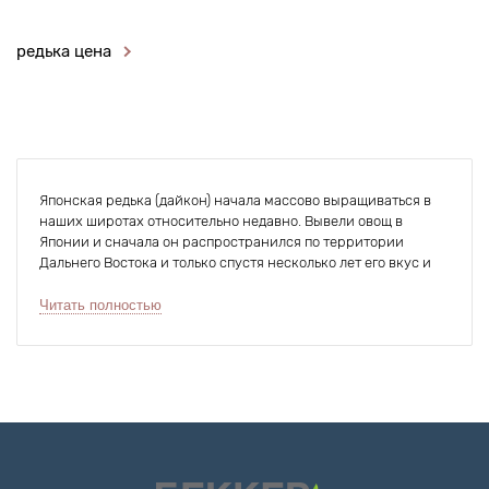
редька цена
Японская редька (дайкон) начала массово выращиваться в
наших широтах относительно недавно. Вывели овощ в
Японии и сначала он распространился по территории
Дальнего Востока и только спустя несколько лет его вкус и
полезные свойства получили заслуженное признание в
центральных регионах. Сейчас семена дайкона
Читать полностью
выписываются наравне с морковью, свеклой и огурцами,
потому что овощ прекрасно сочетается со всей летней
зеленью и имеет приятный вкус.
Полезные свойства дайкона
В дайконе рекордно высокая концентрация витамина С – он
способен соперничать в этом даже с апельсинами и киви,