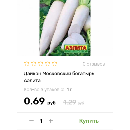
0 отзывов
Дайкон Московский богатырь
Аэлита
Кол-во в упаковке:
1 г
0.69
1.29
руб
руб
Купить