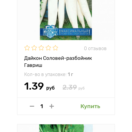
0 отзывов
Дайкон Соловей-разбойник
Гавриш
Кол-во в упаковке:
1 г
1.39
2.39
руб
руб
Купить