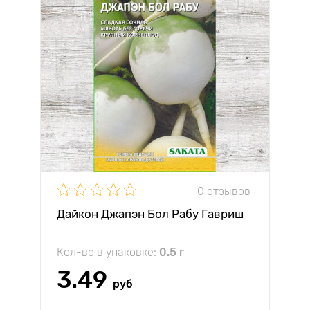
0 отзывов
Дайкон Джапэн Бол Рабу Гавриш
Кол-во в упаковке:
0.5 г
3.49
руб