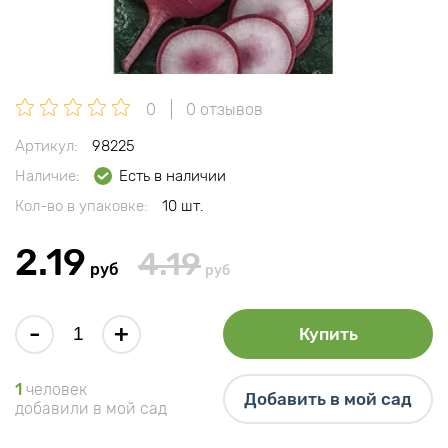
0
0 отзывов
Артикул:
98225
Наличие:
Есть в наличии
Кол-во в упаковке:
10 шт.
2.19
4.19
руб
руб
-
+
Купить
1
человек
Добавить в мой сад
добавили в мой сад