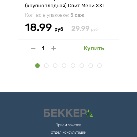
(крупноплодная) Свит Мери XXL
Кол-во в упаковке:
5 саж
18.99
29.99
руб
руб
Купить
Прием заказов
Отдел консультации