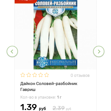
0 отзывов
Дайкон Соловей-разбойник
Гавриш
Кол-во в упаковке:
1 г
1.39
2.39
руб
руб