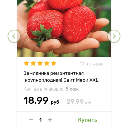
10 отзывов
Земляника ремонтантная
(крупноплодная) Свит Мери XXL
Кол-во в упаковке:
5 саж
18.99
29.99
руб
руб
Купить