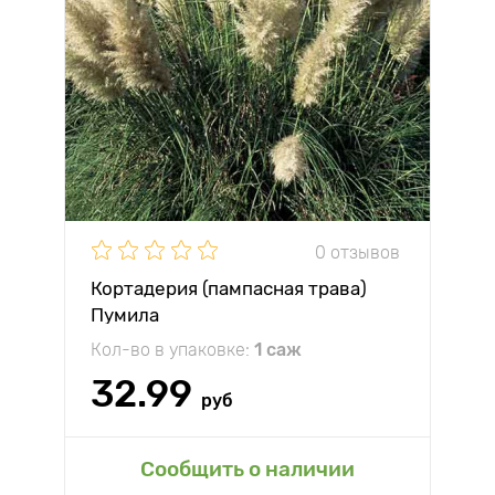
0 отзывов
Кортадерия (пампасная трава)
Пумила
Кол-во в упаковке:
1 саж
32.99
руб
Сообщить о наличии