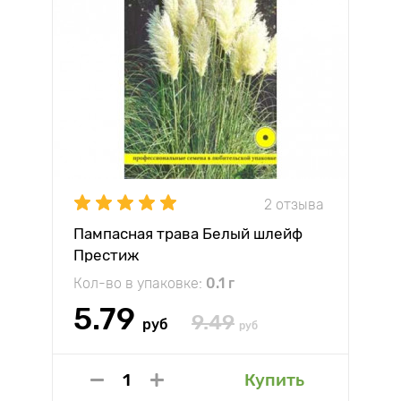
2 отзыва
Пампасная трава Белый шлейф
Престиж
Кол-во в упаковке:
0.1 г
5.79
9.49
руб
руб
Купить