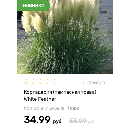
НОВИНКИ
0 отзывов
Кортадерия (пампасная трава)
White Feather
Кол-во в упаковке:
1 саж
34.99
55.99
руб
руб