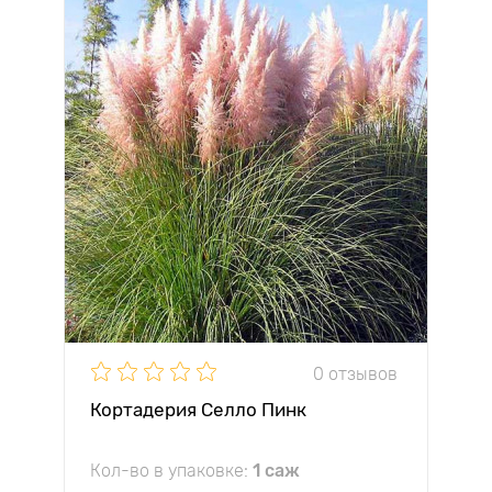
0 отзывов
Кортадерия Селло Пинк
Кол-во в упаковке:
1 саж