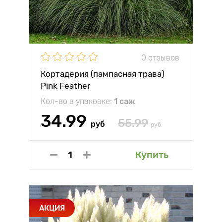
0 отзывов
Кортадерия (пампасная трава)
Pink Feather
Кол-во в упаковке:
1 саж
34.99
55.99
руб
руб
Купить
АКЦИЯ