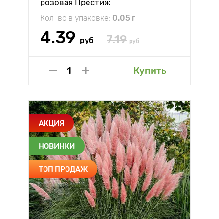
розовая Престиж
Кол-во в упаковке:
0.05 г
4.39
7.19
руб
руб
Купить
АКЦИЯ
НОВИНКИ
ТОП ПРОДАЖ