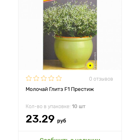
0 отзывов
Молочай Глитз F1 Престиж
Кол-во в упаковке:
10 шт
23.29
руб