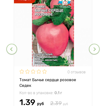
0 отзывов
Томат Бычье сердце розовое
Седек
Кол-во в упаковке:
0.1 г
1.39
2.39
руб
руб