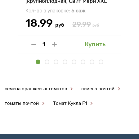
(крупноплодная) Свит Мери XXL
Кол-во в упаковке:
5 саж
18.99
29.99
руб
руб
Купить
семена оранжевых томатов
семена почтой
томаты почтой
Томат Кукла F1