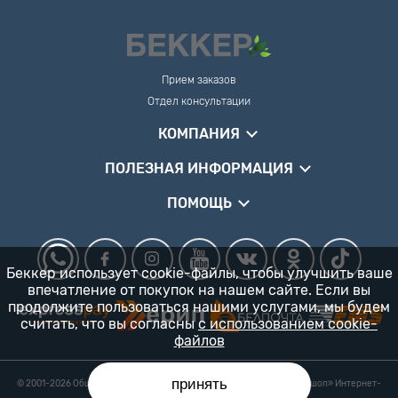
Прием заказов
Отдел консультации
КОМПАНИЯ
ПОЛЕЗНАЯ ИНФОРМАЦИЯ
ПОМОЩЬ
Беккер использует cookie-файлы, чтобы улучшить ваше
впечатление от покупок на нашем сайте. Если вы
продолжите пользоваться нашими услугами, мы будем
считать, что вы согласны
с использованием cookie-
файлов
принять
© 2001-2026 Общество с ограниченной ответственностью «Гарденшоп» Интернет-
магазин «БЕККЕР™» 24/7