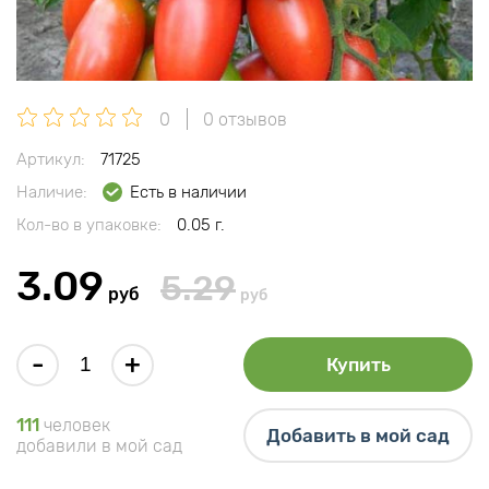
0
0 отзывов
Артикул:
71725
Наличие:
Есть в наличии
Кол-во в упаковке:
0.05 г.
3.09
5.29
руб
руб
-
+
Купить
111
человек
Добавить в мой сад
добавили в мой сад