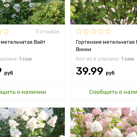
Местоположение
сол
Морозостойкость
0 отзывов
 метельчатая Вайт
Гортензия метельчатая
Винки
паковке:
1 саж
Кол-во в упаковке:
1 саж
9
39.99
руб
руб
авить в мой сад
Добавить в мой 
бщить о наличии
Сообщить о нал
и
пышные бутоны до
Особенности
з
25 см!
желтого 
тения
до 250 см, ширина
Высота растения
до 150