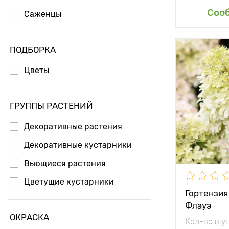
Доб
Соо
Саженцы
ПОДБОРКА
Особенност
Цветы
Высота рас
ГРУППЫ РАСТЕНИЙ
Растояние 
растениям
Декоративные растения
Местополо
Декоративные кустарники
Вьющиеся растения
Морозостой
Цветущие кустарники
Период соз
Гортензия
Флауэ
Урожайност
ОКРАСКА
Кол-во в у