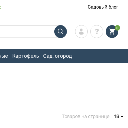
с
Садовый блог
0
ные
Картофель
Сад, огород
Товаров на странице:
18