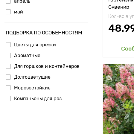
апрель
Сувенир
Урожайност
май
Страна
Кол-во в у
производит
июнь
Вес плода
48.9
ПОДБОРКА ПО ОСОБЕННОСТЯМ
июль
Длина плод
Цветы для срезки
Сахаристос
Доб
Соо
Ароматные
Состав
Для горшков и контейнеров
Периодично
использова
Долгоцветущие
Применени
Морозостойкие
Компаньоны для роз
Норма расх
Срок годно
Материал