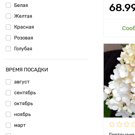
Вес плода
68.9
Белая
Длина плод
Желтая
Сахаристос
Красная
Доб
Соо
Розовая
Состав
Голубая
Периодично
использова
Особенност
Применени
ВРЕМЯ ПОСАДКИ
Высота рас
август
Норма расх
Растояние 
сентябрь
растениям
Срок годно
октябрь
Местополо
Материал
ноябрь
Морозостой
Размер тов
март
Период соз
Комплектац
Гортензия