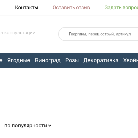
я
Контакты
Оставить отзыв
Задать вопро
л консультации
е
Ягодные
Виноград
Розы
Декоративка
Хвой
:
по популярности