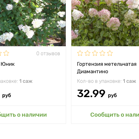
250 см
между
150 - 250 см
Растояние между
и
растениями
жение
солнце, легкая
Местоположение
сол
полутень
кость
минус 35°C
Морозостойкость
0 отзывов
 Юник
Гортензия метельчатая
Диамантино
паковке:
1 саж
Кол-во в упаковке:
1 саж
32.99
руб
руб
авить в мой сад
Добавить в мой 
бщить о наличии
Сообщить о нал