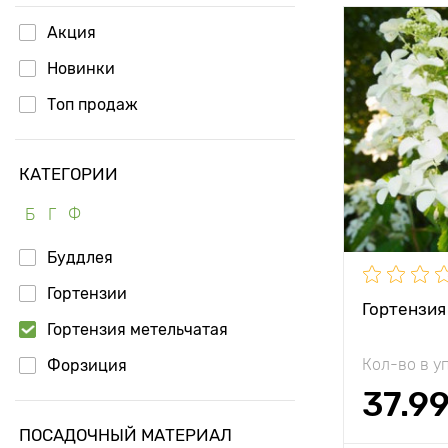
Акция
Особенност
Новинки
Топ продаж
Высота рас
Растояние 
растениям
КАТЕГОРИИ
Местополо
Б
Г
Ф
Период соз
Буддлея
Гортензии
Урожайност
Гортензия
Гортензия метельчатая
Вес плода
Кол-во в у
Форзиция
37.9
ПОСАДОЧНЫЙ МАТЕРИАЛ