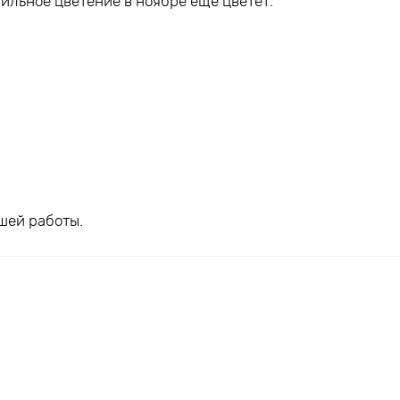
ильное цветение в ноябре ещё цветёт.
шей работы.