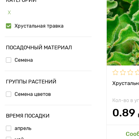
Особенност
Х
Высота рас
Хрустальная травка
Растояние 
растениям
Местополо
ПОСАДОЧНЫЙ МАТЕРИАЛ
Морозостой
Семена
Период соз
ГРУППЫ РАСТЕНИЙ
Хрустальн
Семена цветов
Кол-во в у
0.89
ВРЕМЯ ПОСАДКИ
апрель
Доб
Соо