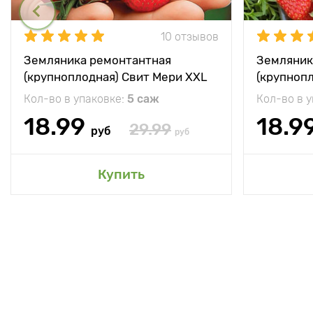
10 отзывов
Земляника ремонтантная
Земляник
(крупноплодная) Свит Мери XXL
(крупноп
Кол-во в упаковке:
5 саж
Кол-во в 
18.99
18.9
29.99
руб
руб
Купить