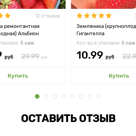
12 отзывов
а ремонтантная
Земляника (крупноплод
лодная) Альбион
Гигантелла
упаковке:
5 саж
Кол-во в упаковке:
5 саж
9
10.99
29.99
22.
руб
руб
руб
Купить
Купить
ОСТАВИТЬ ОТЗЫВ