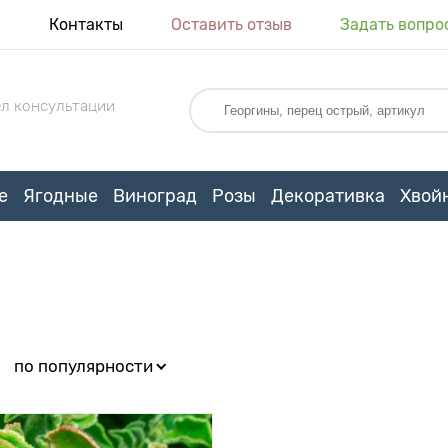
я
Контакты
Оставить отзыв
Задать вопро
л консультации
е
Ягодные
Виноград
Розы
Декоративка
Хвой
:
по популярности