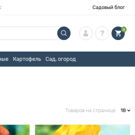
с
Садовый блог
0
ные
Картофель
Сад, огород
Товаров на странице:
18