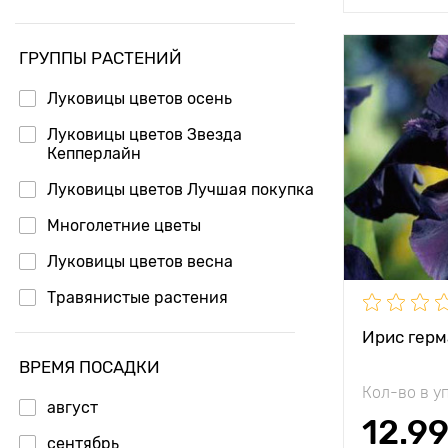
ГРУППЫ РАСТЕНИЙ
Особенност
Луковицы цветов осень
Высота рас
Луковицы цветов Звезда
Кепперлайн
Растояние 
растениям
Луковицы цветов Лучшая покупка
Многолетние цветы
Местополо
Луковицы цветов весна
Морозостой
Травянистые растения
Ирис герм
ВРЕМЯ ПОСАДКИ
Кол-во в у
август
12.9
сентябрь