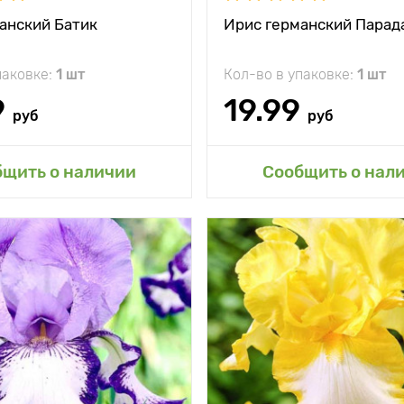
анский Батик
Ирис германский Парад
паковке:
1 шт
Кол-во в упаковке:
1 шт
9
19.99
руб
руб
авить в мой сад
Добавить в мой 
бщить о наличии
Сообщить о нал
Особенности
подарит
Высота растения
Растояние между
растениями
Местоположение
солн