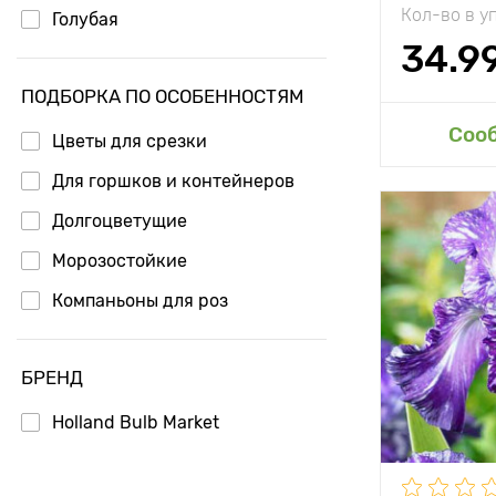
Кол-во в у
Голубая
34.9
ПОДБОРКА ПО ОСОБЕННОСТЯМ
Доб
Соо
Цветы для срезки
Для горшков и контейнеров
Долгоцветущие
Особенност
Морозостойкие
Высота рас
Компаньоны для роз
Растояние 
растениям
БРЕНД
Местополо
Holland Bulb Market
Морозостой
Глубина по