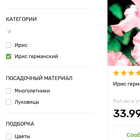
Особенност
Высота рас
КАТЕГОРИИ
Растояние 
И
растениям
Местополо
Ирис
Ирис германский
Морозостой
Глубина по
ПОСАДОЧНЫЙ МАТЕРИАЛ
Ирис герм
Многолетники
Кол-во в у
Луковицы
33.9
ПОДБОРКА
Доб
Соо
Цветы