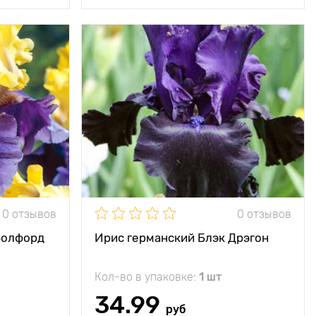
ает теплое
Особенности
Абсолютно новый
нечное небо
черный ирис!
80 - 100 см
Высота растения
80 - 90 см
50 - 60 см
Растояние между
50 - 60 см
растениями
ечное место
Местоположение
солнечное место
минус 35°C
Морозостойкость
минус 35°C
0 отзывов
0 отзывов
7 - 10 см
Глубина посадки
7 - 10 см
Волфорд
Ирис германский Блэк Дрэгон
Кол-во в упаковке:
1 шт
34.99
руб