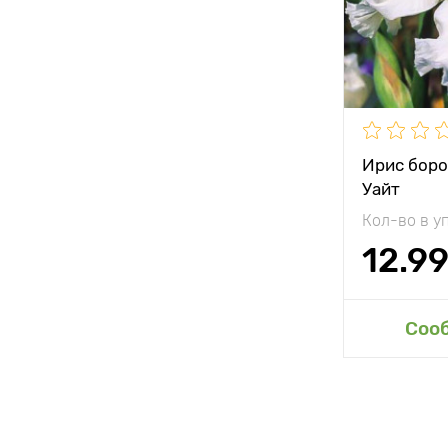
Местополо
Морозостой
Ирис боро
Уайт
Кол-во в у
12.9
Доб
Соо