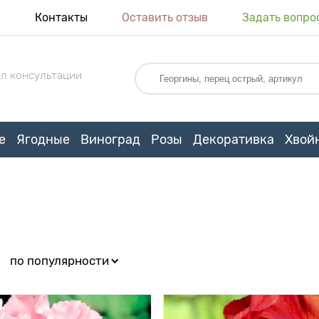
я
Контакты
Оставить отзыв
Задать вопро
л консультации
е
Ягодные
Виноград
Розы
Декоративка
Хвой
:
по популярности