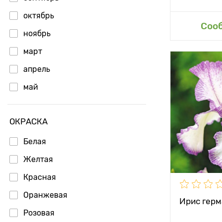
октябрь
Доб
Соо
ноябрь
март
апрель
Особенност
май
Высота рас
июнь
Растояние 
ОКРАСКА
растениям
Белая
Местополо
Желтая
Морозостой
Красная
Глубина по
Оранжевая
Ирис герм
Розовая