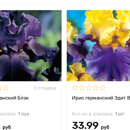
и
Захватывающее дух
Особенности
Напомин
зрелище!
сол
тения
60 - 80 см
Высота растения
между
20 - 40 см
Растояние между
и
растениями
жение
полутень, тень
Местоположение
солн
кость
- 35 ° С
Морозостойкость
0 отзывов
Глубина посадки
анский Блэк
Ирис германский Эдит 
паковке:
1 лук
Кол-во в упаковке:
1 шт
9
33.99
руб
руб