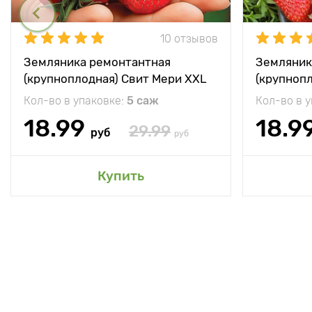
10 отзывов
Земляника ремонтантная
Земляник
(крупноплодная) Свит Мери XXL
(крупноп
Кол-во в упаковке:
5 саж
Кол-во в 
18.99
18.9
29.99
руб
руб
Купить