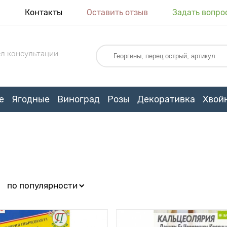
я
Контакты
Оставить отзыв
Задать вопро
л консультации
е
Ягодные
Виноград
Розы
Декоративка
Хвой
:
по популярности