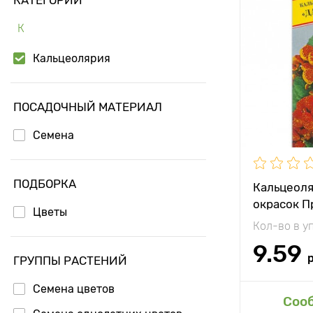
Особенност
К
Высота рас
Кальцеолярия
Растояние 
растениям
ПОСАДОЧНЫЙ МАТЕРИАЛ
Местополо
Семена
Морозостой
ПОДБОРКА
Применени
Кальцеоля
окрасок П
Цветы
Кол-во в у
9.59
ГРУППЫ РАСТЕНИЙ
Семена цветов
Доб
Соо