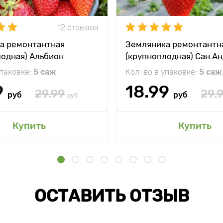
12 отзывов
а ремонтантная
Земляника ремонтантн
лодная) Альбион
(крупноплодная) Сан А
упаковке:
5 саж
Кол-во в упаковке:
5 саж
9
18.99
29.99
29.
руб
руб
руб
Купить
Купить
ОСТАВИТЬ ОТЗЫВ