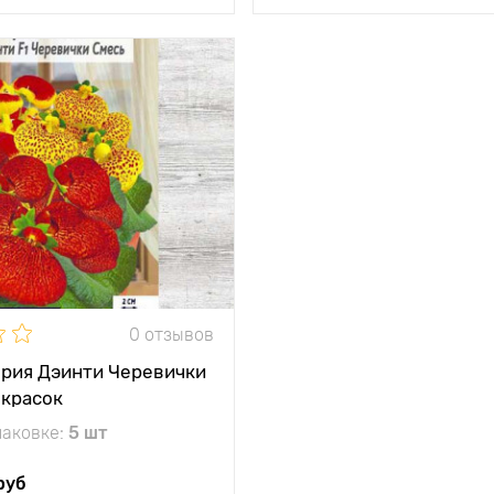
и
Изящный
«башмачок»
тения
15 - 20 см
между
15 - 20 см
и
жение
яркий рассеянный
свет
кость
однолетник
0 отзывов
рия Дэинти Черевички
окрасок
паковке:
5 шт
руб