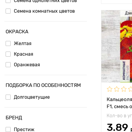
Семена однолетних цветов
Семена комнатных цветов
Особенност
ОКРАСКА
Высота рас
Желтая
Растояние 
Красная
растениям
Оранжевая
Местополо
Морозостой
ПОДБОРКА ПО ОСОБЕННОСТЯМ
Долгоцветущие
Кальцеоля
F1, смесь 
Кол-во в у
БРЕНД
3.89
Престиж