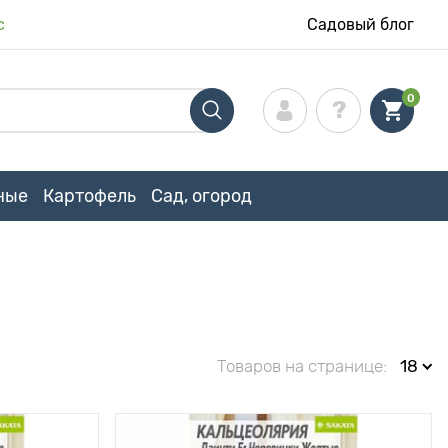
с
Садовый блог
0
ные
Картофель
Сад, огород
Товаров на странице:
18