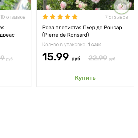
10 отзывов
7 отзывов
ая
Роза плетистая Пьер де Ронсар
ндреас
(Pierre de Ronsard)
Кол-во в упаковке:
1 саж
15.99
99
22.99
руб
руб
руб
Купить