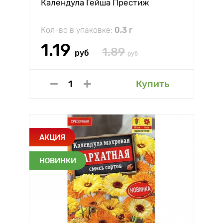
Календула Гейша Престиж
Кол-во в упаковке:
0.3 г
1.19
1.89
руб
руб
Купить
АКЦИЯ
НОВИНКИ