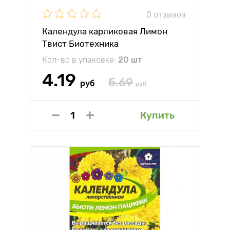
0 отзывов
Календула карликовая Лимон
Твист Биотехника
Кол-во в упаковке:
20 шт
4.19
5.69
руб
руб
Купить