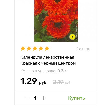
1 отзыв
Календула лекарственная
Красная с черным центром
Престиж
Кол-во в упаковке:
0.3 г
1.29
2.19
руб
руб
Купить