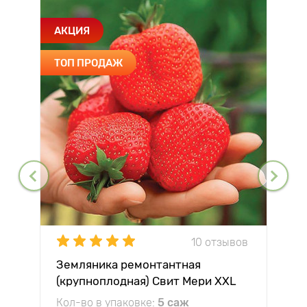
АКЦИЯ
ТОП ПРОДАЖ
10 отзывов
Земляника ремонтантная
(крупноплодная) Свит Мери XXL
Кол-во в упаковке:
5 саж