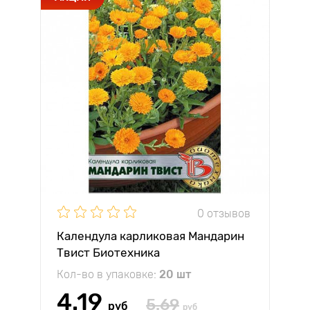
0 отзывов
Календула карликовая Мандарин
Твист Биотехника
Кол-во в упаковке:
20 шт
4.19
5.69
руб
руб