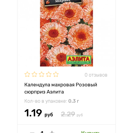
0 отзывов
Календула махровая Розовый
сюрприз Аэлита
Кол-во в упаковке:
0.3 г
1.19
2.29
руб
руб