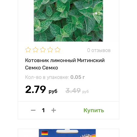
0 отзывов
Котовник лимонный Митинский
Семко Семко
Кол-во в упаковке:
0.05 г
2.79
3.49
руб
руб
Купить