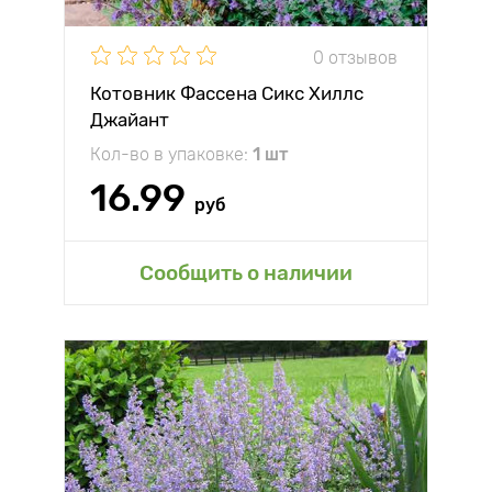
0 отзывов
Котовник Фассена Сикс Хиллс
Джайант
Кол-во в упаковке:
1 шт
16.99
руб
Сообщить о наличии