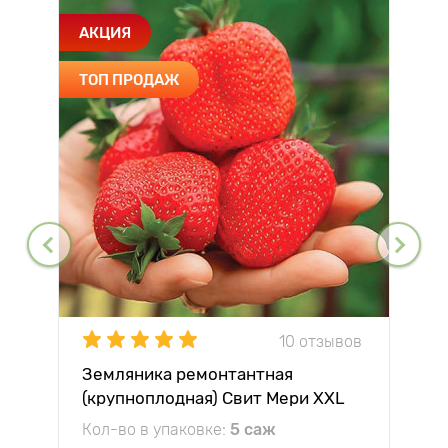
АКЦИЯ
ТОП ПРОДАЖ
10 отзывов
Земляника ремонтантная
(крупноплодная) Свит Мери XXL
Кол-во в упаковке:
5 саж