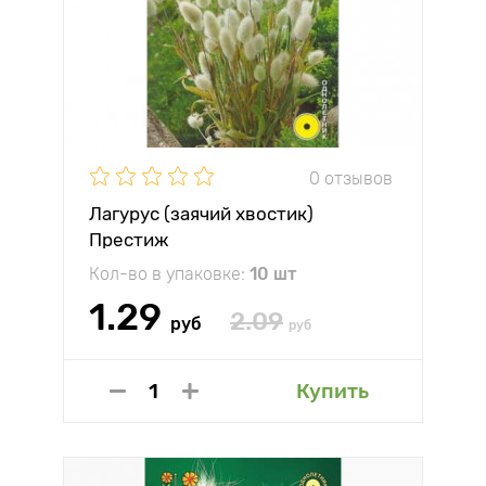
0 отзывов
Лагурус (заячий хвостик)
Престиж
Кол-во в упаковке:
10 шт
1.29
2.09
руб
руб
Купить