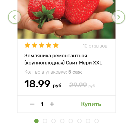
10 отзывов
Земляника ремонтантная
(крупноплодная) Свит Мери XXL
Кол-во в упаковке:
5 саж
18.99
29.99
руб
руб
Купить