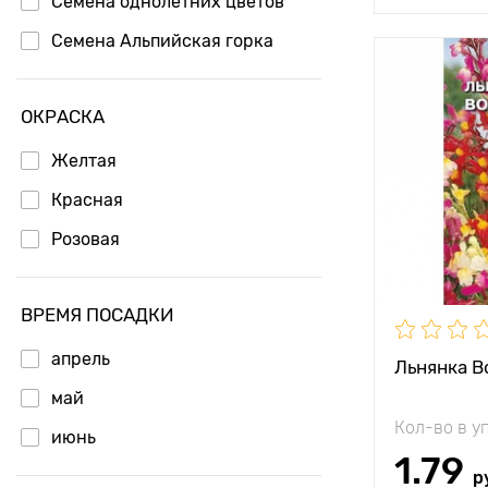
Семена однолетних цветов
Семена Альпийская горка
ОКРАСКА
Желтая
Красная
Розовая
ВРЕМЯ ПОСАДКИ
апрель
Льнянка В
май
Кол-во в у
июнь
1.79
р