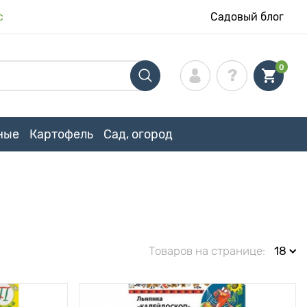
с
Садовый блог
0
ные
Картофель
Сад, огород
Товаров на странице:
18