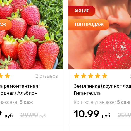
АКЦИЯ
ДАЖ
ТОП ПРОДАЖ
12 отзывов
а ремонтантная
Земляника (крупноплод
лодная) Альбион
Гигантелла
упаковке:
5 саж
Кол-во в упаковке:
5 саж
9
10.99
29.99
22.
руб
руб
руб