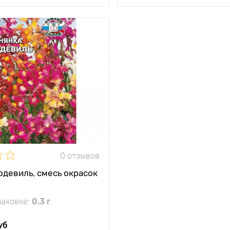
0 отзывов
одевиль, смесь окрасок
паковке:
0.3 г
уб