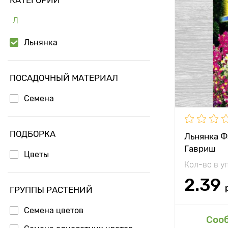
Особенност
Л
Высота рас
Льнянка
Растояние 
растениям
ПОСАДОЧНЫЙ МАТЕРИАЛ
Местополо
Семена
Морозостой
Применени
ПОДБОРКА
Льнянка Ф
Гавриш
Цветы
Кол-во в у
2.39
ГРУППЫ РАСТЕНИЙ
Семена цветов
Доб
Соо