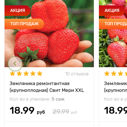
АКЦИЯ
АКЦИЯ
ТОП ПРОДАЖ
ТОП ПРО
10 отзывов
Земляника ремонтантная
Земляник
(крупноплодная) Свит Мери XXL
(крупноп
Кол-во в упаковке:
5 саж
Кол-во в 
18.99
18.9
29.99
руб
руб