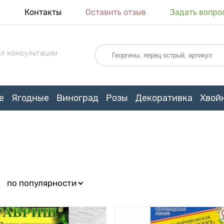
я
Контакты
Оставить отзыв
Задать вопро
л консультации
е
Ягодные
Виноград
Розы
Декоративка
Хвой
:
по популярности