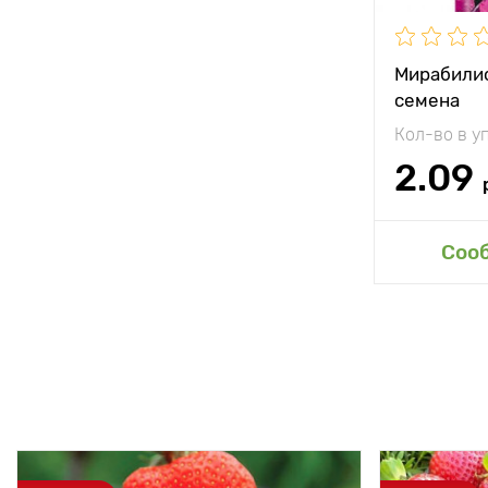
Мирабилис
семена
Кол-во в у
2.09
Соо