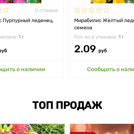
0 отзывов
 Пурпурный леденец,
Мирабилис Желтый лед
семена
паковке:
1 г
Кол-во в упаковке:
1 г
2.09
руб
руб
бщить о наличии
Сообщить о нал
ТОП ПРОДАЖ