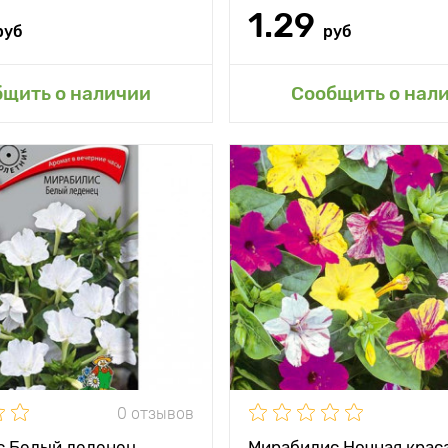
1.29
руб
руб
бщить о наличии
Сообщить о нал
Особенности
М
Высота растения
Растояние между
растениями
Местоположение
солнц
0 отзывов
 Белый леденец,
Мирабилис Ночная крас