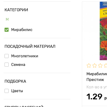
КАТЕГОРИИ
Особенност
М
Мирабилис
Высота рас
ПОСАДОЧНЫЙ МАТЕРИАЛ
Растояние 
растениям
Многолетники
Местополо
Семена
Морозостой
Мирабилис
Престиж
Применени
ПОДБОРКА
Кол-во в у
Цветы
1.29
р