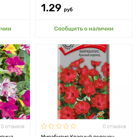
1.29
руб
ичии
Сообщить о наличии
ноголетнее
растение
60 см
20 см
е, полутень
0 отзывов
0 отзывов
авица
Мирабилис Красный леденец,