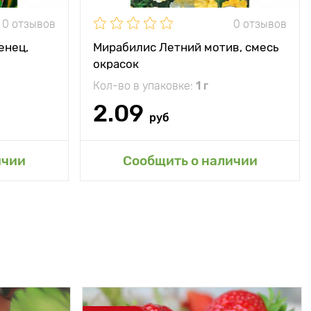
0 отзывов
0 отзывов
енец,
Мирабилис Летний мотив, смесь
окрасок
Кол-во в упаковке:
1 г
2.09
руб
ичии
Сообщить о наличии