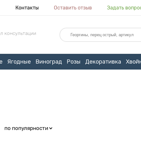
я
Контакты
Оставить отзыв
Задать вопро
л консультации
е
Ягодные
Виноград
Розы
Декоративка
Хвой
:
по популярности