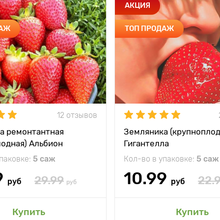
АКЦИЯ
ДАЖ
ТОП ПРОДАЖ
12 отзывов
а ремонтантная
Земляника (крупноплод
лодная) Альбион
Гигантелла
упаковке:
5 саж
Кол-во в упаковке:
5 саж
9
10.99
29.99
22.
руб
руб
руб
Купить
Купить