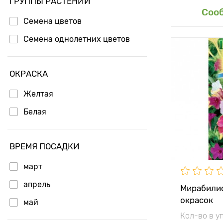
ГРУППЫ РАСТЕНИЙ
Доб
Соо
Семена цветов
Семена однолетних цветов
ОКРАСКА
Желтая
Белая
ВРЕМЯ ПОСАДКИ
март
апрель
Мирабилис
окрасок
май
Кол-во в у