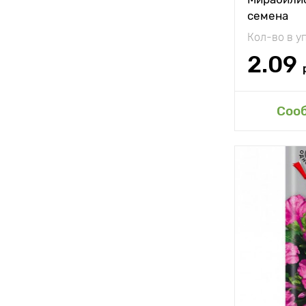
семена
Кол-во в у
2.09
Соо