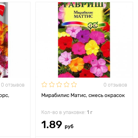
ространяют
итительный
аромат и
привлекают
тво ночных
бабочек
40 - 50 см
25 х 25 см
ечное место
0 отзывов
0 отзывов
орс,
Мирабилис Матис, смесь окрасок
Кол-во в упаковке:
1 г
1.89
руб