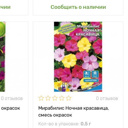
сад
ичии
Сообщить о наличии
0 отзывов
0 отзывов
 окрасок
Мирабилис Ночная красавица,
смесь окрасок
Кол-во в упаковке:
0.5 г