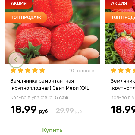
АКЦИЯ
АКЦИЯ
ТОП ПРОДАЖ
ТОП ПРО
10 отзывов
Земляника ремонтантная
Земляник
(крупноплодная) Свит Мери XXL
(крупноп
Кол-во в упаковке:
5 саж
Кол-во в 
18.99
18.9
29.99
руб
руб
Купить