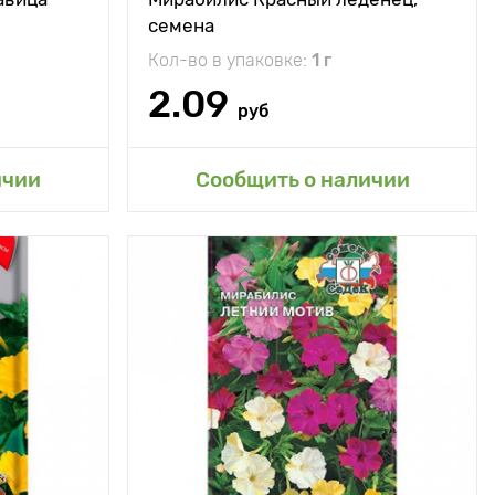
семена
Кол-во в упаковке:
1 г
2.09
руб
сад
ичии
Сообщить о наличии