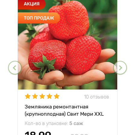
АКЦИЯ
ТОП ПРОДАЖ
10 отзывов
Земляника ремонтантная
(крупноплодная) Свит Мери XXL
Кол-во в упаковке:
5 саж