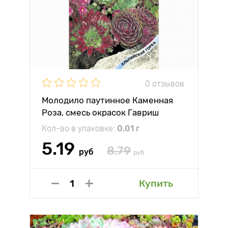
0 отзывов
Молодило паутинное Каменная
Роза, смесь окрасок Гавриш
Кол-во в упаковке:
0.01 г
5.19
8.79
руб
руб
Купить